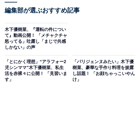
編集部が選ぶおすすめ記事
木下優樹菜、『運転の件につい
て』動画公開！ 「メチャクチャ
怒ってる」吐露し「まじで共感
しかない」の声
「とにかく理想」“アラフォー2
「パリジェンヌみたい」木下優
児シンママ”木下優樹菜、私生
樹菜、豪華な手作り料理を披露
活を赤裸々に公開！ 「見習いま
し話題！ 「お顔ちゃっこいやん
す」
け」