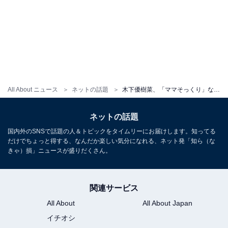
All About ニュース
ネットの話題
木下優樹菜、「ママそっくり」な次女とのプライベートBBQショット！ 「すぐに変顔はパパの血だな〜」
ネットの話題
国内外のSNSで話題の人＆トピックをタイムリーにお届けします。知ってる
だけでちょっと得する、なんだか楽しい気分になれる、ネット発「知ら（な
きゃ）損」ニュースが盛りだくさん。
関連サービス
All About
All About Japan
イチオシ