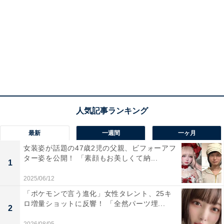
最新
一週間
一ヶ月
女装姿が話題の47歳2児の父親、ビフォーアフ
ター姿を公開！ 「素顔もお美しくて納...
1
2025/06/12
「ポケモンで言う進化」女性タレント、25キ
ロ増量ショットに反響！ 「全然パーツ埋...
2