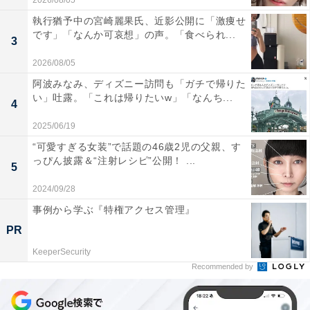
2026/08/05
執行猶予中の宮崎麗果氏、近影公開に「激痩せ
です」「なんか可哀想」の声。「食べられ...
3
2026/08/05
阿波みなみ、ディズニー訪問も「ガチで帰りた
い」吐露。「これは帰りたいw」「なんち...
4
2025/06/19
“可愛すぎる女装”で話題の46歳2児の父親、す
っぴん披露＆“注射レシピ”公開！ ...
5
2024/09/28
事例から学ぶ『特権アクセス管理』
PR
KeeperSecurity
Recommended by