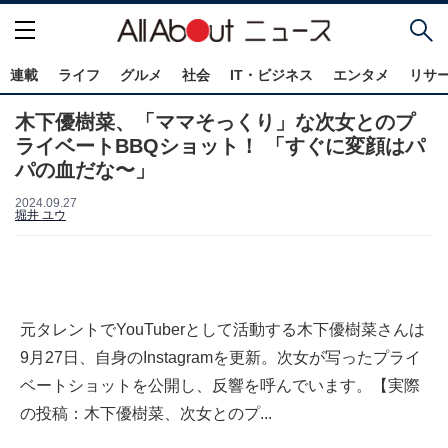
連載
ライフ
グルメ
社会
IT・ビジネス
エンタメ
リサ
木下優樹菜、「ママそっくり」な次女とのプ
ライベートBBQショット！ 「すぐに変顔はパ
パの血だな〜」
2024.09.27
堀井 ユウ
元タレントでYouTuberとして活動する木下優樹菜さんは
9月27日、自身のInstagramを更新。次女が写ったプライ
ベートショットを公開し、反響を呼んでいます。【実際
の投稿：木下優樹菜、次女とのプ...