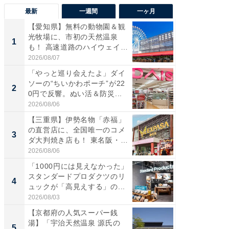
最新
一週間
一ヶ月
【愛知県】無料の動物園＆観
【兵庫
光牧場に、市初の天然温泉
ーメン
1
1
も！ 高速道路のハイウェイオ
再現した
ア...
道...
2026/08/07
2026/08/0
「やっと巡り会えたよ」ダイ
【三重
ソーの“ちいかわポーチ”が22
の直営
2
2
0円で反響。ぬい活＆防災...
ダ大判焼
伊...
2026/08/06
2026/08/0
【三重県】伊勢名物「赤福」
【千葉県
の直営店に、全国唯一のコメ
級マー
3
3
ダ大判焼き店も！ 東名阪・
ノベし
伊...
ー...
2026/08/06
2026/08/0
「1000円には見えなかった」
ステラ
スタンダードプロダクツのリ
詰め放題
4
4
ュックが「高見えする」の...
00円で「
2026/08/03
2026/08/0
【京都府の人気スーパー銭
立山連
湯】「宇治天然温泉 源氏の
風呂に、
5
5