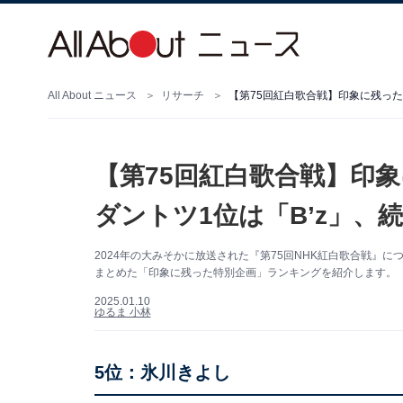
All About ニュース
リサーチ
【第75回紅白歌合戦】印象に残った
【第75回紅白歌合戦】印
ダントツ1位は「B’z」、
2024年の大みそかに放送された『第75回NHK紅白歌合戦』
まとめた「印象に残った特別企画」ランキングを紹介します。（
2025.01.10
ゆるま 小林
5位：氷川きよし