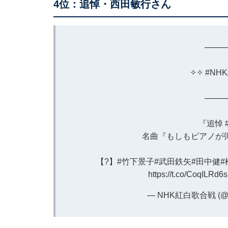
4位：追悼・西田敏行さん
────
✧✧
#NH
────
『追悼
名曲『もしもピアノが
【?】
#竹下景子
#武田鉄矢
#田中健
#
https://t.co/CoqILRd6
— NHK紅白歌合戦 (@nh