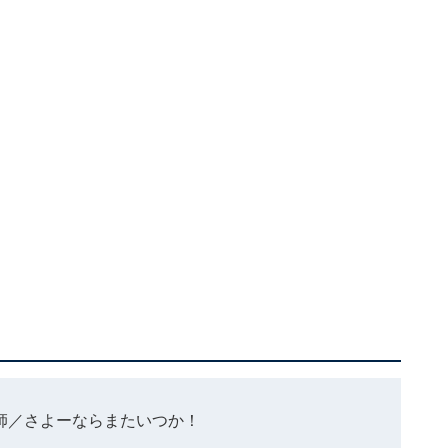
師
／さよーならまたいつか！