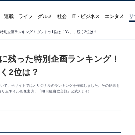
連載
ライフ
グルメ
社会
IT・ビジネス
エンタメ
リ
特別企画ランキング！ ダントツ1位は「B’z」、続く2位は？
象に残った特別企画ランキング！
続く2位は？
について、当サイトではオリジナルのランキングを作成しました。その結果を
サムネイル画像出典：『NHK紅白歌合戦』公式Xより）