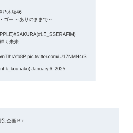
#乃木坂46
・ゴー ～ありのままで～
PPLE
)
#SAKURA
(
#LE_SSERAFIM
)
輝く未来
co/nTlhrAfb8P
pic.twitter.com/iU17NMN4rS
k_kouhaku)
January 6, 2025
特別企画 B'z