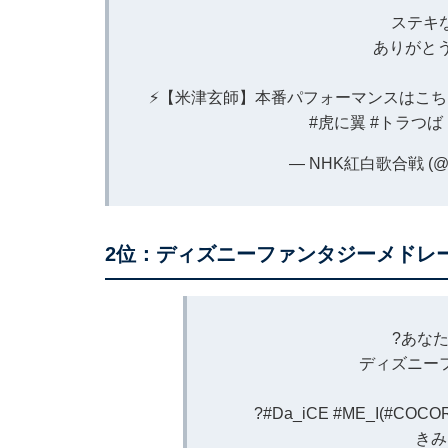
ステキ
ありがと
⚡️【米津玄師】本番パフォーマンスはこち
#虎に翼
#トラつば
— NHK紅白歌合戦 (@nh
2位：ディズニーファンタジーメドレ
?あな
ディズニー
?
#Da_iCE
#ME_I
(
#COCO
きみ