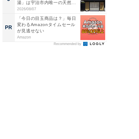
湯」は宇治市内唯一の天然温
層水風
泉と...
帰...
2026/08/07
2026/08/0
「今日の目玉商品は？」毎日
「今日
変わるAmazonタイムセール
変わるA
PR
PR
が見逃せない
が見逃
Amazon
Amazon
Recommended by