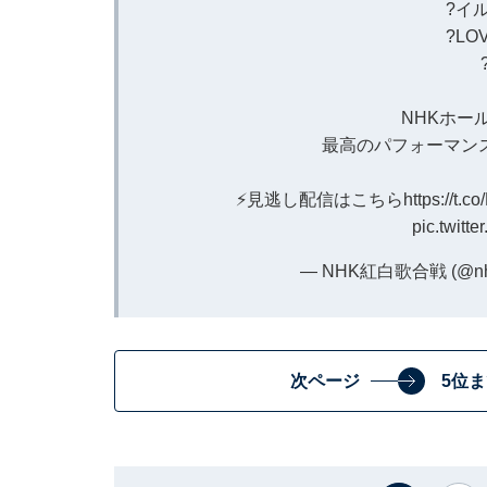
?イ
?LO
NHKホー
最高のパフォーマン
⚡️見逃し配信はこちら
https://t.
pic.twitt
— NHK紅白歌合戦 (@nhk
次ページ
5位