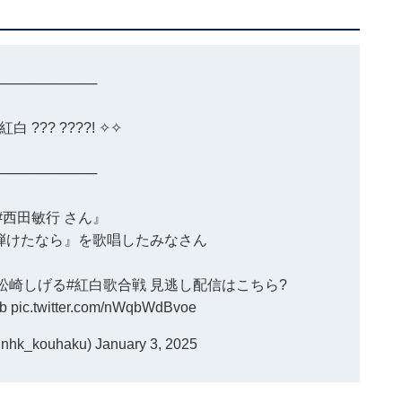
──────────
K紅白
??? ????! ✧✧
──────────
#西田敏行
さん』
弾けたなら』を歌唱したみなさん
松崎しげる
#紅白歌合戦
見逃し配信はこちら?
sb
pic.twitter.com/nWqbWdBvoe
k_kouhaku)
January 3, 2025