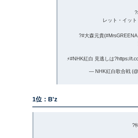
?
レット・イット
?
#大森元貴
(
#MrsGREENA
⚡
#NHK紅白
見逃しは?
https://t.
— NHK紅白歌合戦 (@nh
1位：B’z
?