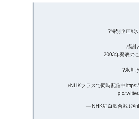
?特別企画
#
感謝
2003年発表の
?氷川
⚡NHKプラスで同時配信中
https
pic.twitt
— NHK紅白歌合戦 (@nhk