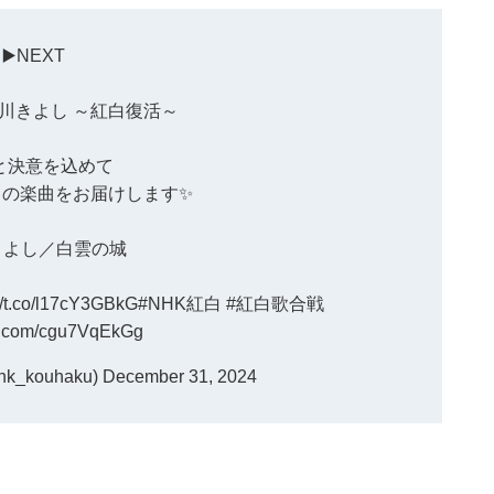
▶️NEXT
氷川きよし
～紅白復活～
と決意を込めて
この楽曲をお届けします✨️
きよし／白雲の城
://t.co/l17cY3GBkG
#NHK紅白
#紅白歌合戦
er.com/cgu7VqEkGg
_kouhaku)
December 31, 2024