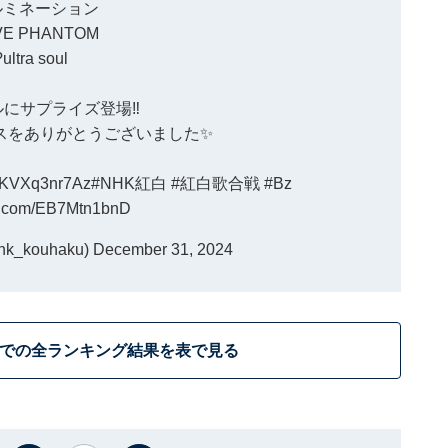
ルミネーション
VE PHANTOM
?ultra soul
ルにサプライズ登場‼️
スをありがとうございました✨️
co/KVXq3nr7Az
#NHK紅白
#紅白歌合戦
#Bz
er.com/EB7Mtn1bnD
_kouhaku)
December 31, 2024
までの全ランキング結果を表で見る