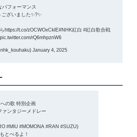
なパフォーマンス
うございました✨?✨
ら
https://t.co/zOCWOxCkIE
#NHK紅白
#紅白歌合戦
pic.twitter.com/rQ6mhpznW6
k_kouhaku)
January 4, 2025
ー
たへの歌 特別企画
ファンタジーメドレー
RO
#MIU
#MOMONA
#RAN
#SUZU
)
もとべるよ！