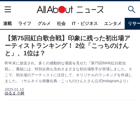
連載
ライフ
グルメ
社会
IT・ビジネス
エンタメ
リサ
【第75回紅白歌合戦】印象に残った初出場ア
ーティストランキング！ 2位「こっちのけん
と」、1位は？
昨年末に放送され、多くの感動的な場面を見せた『第75回NHK紅白歌合
戦』。番組には、特別企画も含めさまざまな初出場歌手が登場しました。そ
こで、初出場のアーティストに注目して、オリジナルのランキングを作成し
ました。（サムネイル画像出典：こっちのけんとさん公式Instagramより）
2025.01.10
ゆるま 小林