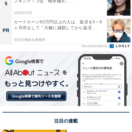
ンキング！ 2位「櫻井優衣」...
5
2026/07/20
カードローン50万円以上の人は、返済を3～6
ヶ月停止して『大幅に減額してから返済...
PR
渋谷法務総合事務所
Recommended by
View this post on Instagram
注目の連載
A post shared by B'z (@bz_official_insta)