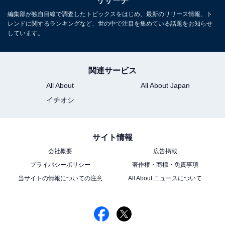
リサーチ
10位までの全ランキング結果を見
編集部が独自目線で調査したトピックスをはじめ、最新のリリース情報、ト
次ページ
レンドに関するランキングなど、世の中で注目を集めている話題をお知らせ
る
しています。
関連サービス
All About
All About Japan
イチオシ
サイト情報
会社概要
広告掲載
プライバシーポリシー
著作権・商標・免責事項
当サイトの情報についての注意
All About ニュースについて
こちらもおすすめ