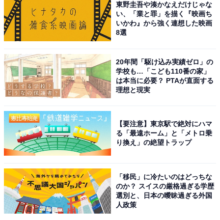
東野圭吾や湊かなえだけじゃな
い、「業と罪」を描く『映画ち
1位になったのはB'zでした。B'zは、1988年にデビュー
いかわ』から強く連想した映画
8選
したベテランバンドでこれまで数多くの大ヒット曲を発
表してきました。ただ、『紅白歌合戦』には出場したこ
とがなく、デビュー36年で初出場を達成しています。
20年間「駆け込み実績ゼロ」の
学校も…「こども110番の家」
は本当に必要？ PTAが直面する
当初は、NHK連続テレビ小説『おむすび』の主題歌『イ
理想と現実
ルミネーション』をスタジオ収録で披露する予定でした
が、サプライズ演出を実施。『イルミネーション』を熱
【要注意】東京駅で絶対にハマ
唱後、2人がメインステージに現れ『LOVE
る「最遠ホーム」と「メトロ乗
り換え」の絶望トラップ
PHANTOM』『ultra soul』をメドレーで演奏しました。
『紅白歌合戦』最大のサプライズとなり、NHKの公式
YouTubeチャンネルで配信された当日の演奏は、高い再
「移民」に冷たいのはどっちな
生数をほこっています。
のか？ スイスの厳格過ぎる学歴
選別と、日本の曖昧過ぎる外国
人政策
回答者からは、「スタジオ収録と思いきやのサプライズ