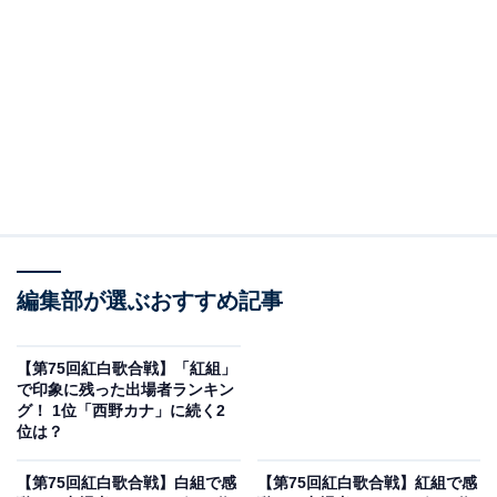
View this post on Instagram
A post shared by こっちのけんと??‍? (@suppokopeppoko)
編集部が選ぶおすすめ記事
2位に選ばれたのはこっちのけんとさんでした。こっち
【第75回紅白歌合戦】「紅組」
のけんとさんは、アカペラシンガーとしてYouTubeで活
で印象に残った出場者ランキン
グ！ 1位「西野カナ」に続く2
躍するなど、マルチクリエーターとしてこれまでさまざ
位は？
まな作品を発表。また、俳優・菅田将暉さんの弟として
メディアで紹介され、高い知名度をほこっています。
【第75回紅白歌合戦】白組で感
【第75回紅白歌合戦】紅組で感