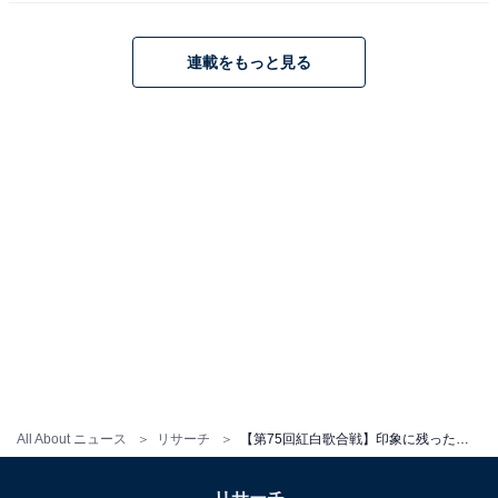
出演で感動しました」（30代女性／福岡県）、「まさか
出場するとは思っておらず、演出も素晴らしくNHKも意
連載をもっと見る
気込みを感じ印象に残りました」（40代男性／愛知
県）、「会場を一気に盛り上げた楽曲選びはさすがの一
言です」（60代男性／千葉県）などの意見が寄せられま
した。
※回答者コメントは原文ママです
この記事の筆者：ゆるま 小林 プロフィール
長年に渡ってテレビ局でバラエティー番組、情報番組な
どを制作。その後、フリーランスの編集・ライターに転
身。芸能情報に精通し、週刊誌、ネットニュースでテレ
ビや芸能人に関するコラムなどを執筆。編集プロダクシ
All About ニュース
リサーチ
【第75回紅白歌合戦】印象に残った初出場アーティストランキング！ 2位「こっちのけんと」、1位は？
ョン「ゆるま」を立ち上げる。