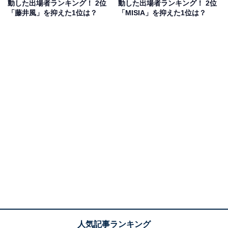
動した出場者ランキング！ 2位
動した出場者ランキング！ 2位
「藤井風」を抑えた1位は？
「MISIA」を抑えた1位は？
そんなこっちのけんとさんは、2024年5月リリースの
『はいよろこんで』が大ヒットを記録して『NHK紅白歌
合戦』に初出場。若者を中心に、社会現象を巻き起こす
ほどのブームとなった一曲となります。番組では初出場
ながら白組のトップバッターを担当。『はいよろこん
で』を熱唱し、他のアーティストたちとギリギリダンス
を披露しました。
回答者からは、「元気がもらえるパフォーマンスだっ
た」（30代男性／北海道）、「菅田将暉の弟ということ
に驚いた。曲を聴いたことはあったが本人の顔は初めて
見たので印象的だった」（20代女性／愛知県）、「紅白
で初めてフルで曲を聴いて、歌詞が印象に残ったから」
（50代女性／石川県）などの意見が寄せられました。