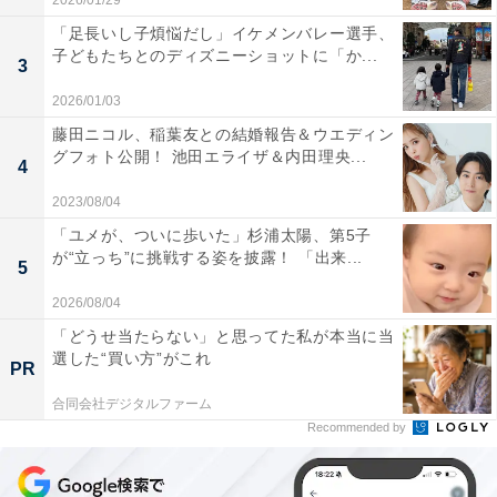
2026/01/29
「足長いし子煩悩だし」イケメンバレー選手、
子どもたちとのディズニーショットに「か...
3
2026/01/03
藤田ニコル、稲葉友との結婚報告＆ウエディン
グフォト公開！ 池田エライザ＆内田理央...
4
2023/08/04
「ユメが、ついに歩いた」杉浦太陽、第5子
が“立っち”に挑戦する姿を披露！ 「出来...
5
2026/08/04
「どうせ当たらない」と思ってた私が本当に当
選した“買い方”がこれ
PR
合同会社デジタルファーム
Recommended by