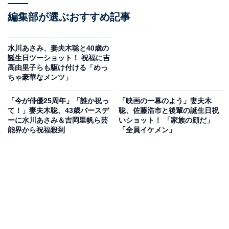
編集部が選ぶおすすめ記事
水川あさみ、妻夫木聡と40歳の
誕生日ツーショット！ 祝福に吉
高由里子らも駆け付ける「めっ
ちゃ豪華なメンツ」
「今が俳優25周年」「誰か祝っ
「映画の一幕のよう」妻夫木
て！」妻夫木聡、43歳バースデ
聡、佐藤浩市と後輩の誕生日祝
ーに水川あさみ＆吉岡里帆ら芸
いショット！ 「家族の顔だ」
能界から祝福殺到
「全員イケメン」