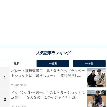
最新
一週間
一ヶ月
バレー・髙橋藍選手、兄＆愛犬とのプライベー
トショットに「超きちょー」「笑顔が見れ...
1
2026/03/08
イケメンバレー選手、キス＆耳食べショットに
反響！ 「なんなのーこのイチャイチャ感...
2