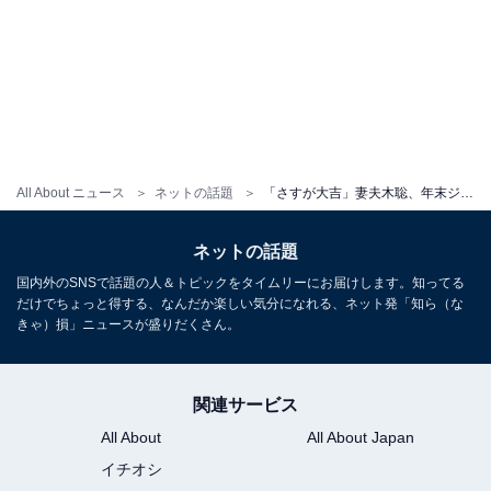
All About ニュース
ネットの話題
「さすが大吉」妻夫木聡、年末ジャンボに当せん！ その金額は？ 「おめでとうございます」
ネットの話題
国内外のSNSで話題の人＆トピックをタイムリーにお届けします。知ってる
だけでちょっと得する、なんだか楽しい気分になれる、ネット発「知ら（な
きゃ）損」ニュースが盛りだくさん。
関連サービス
All About
All About Japan
イチオシ