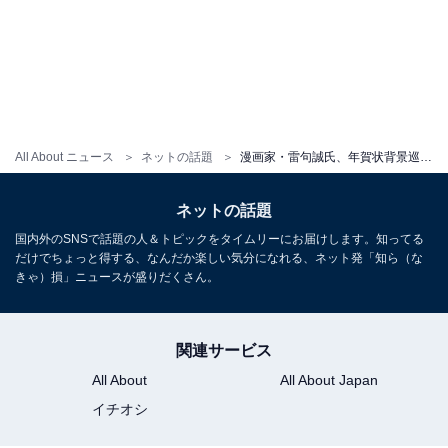
All About ニュース
ネットの話題
漫画家・雷句誠氏、年賀状背景巡り韓国ファンの「旭日旗を連想」抗議に声明「謝罪や絵の削除といった要求には応じられません」
ネットの話題
国内外のSNSで話題の人＆トピックをタイムリーにお届けします。知ってる
だけでちょっと得する、なんだか楽しい気分になれる、ネット発「知ら（な
きゃ）損」ニュースが盛りだくさん。
関連サービス
All About
All About Japan
イチオシ