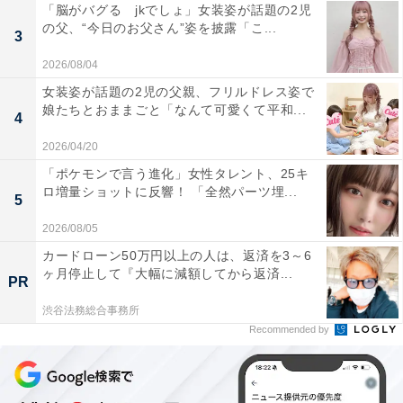
「脳がバグる jkでしょ」女装姿が話題の2児
の父、“今日のお父さん”姿を披露「こ...
3
2026/08/04
女装姿が話題の2児の父親、フリルドレス姿で
娘たちとおままごと「なんて可愛くて平和...
4
2026/04/20
「ポケモンで言う進化」女性タレント、25キ
ロ増量ショットに反響！ 「全然パーツ埋...
5
2026/08/05
カードローン50万円以上の人は、返済を3～6
ヶ月停止して『大幅に減額してから返済...
PR
渋谷法務総合事務所
Recommended by