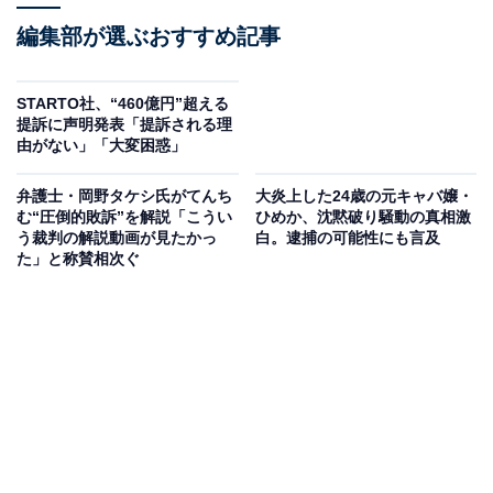
編集部が選ぶおすすめ記事
STARTO社、“460億円”超える
提訴に声明発表「提訴される理
由がない」「大変困惑」
弁護士・岡野タケシ氏がてんち
大炎上した24歳の元キャバ嬢・
む“圧倒的敗訴”を解説「こうい
ひめか、沈黙破り騒動の真相激
う裁判の解説動画が見たかっ
白。逮捕の可能性にも言及
た」と称賛相次ぐ