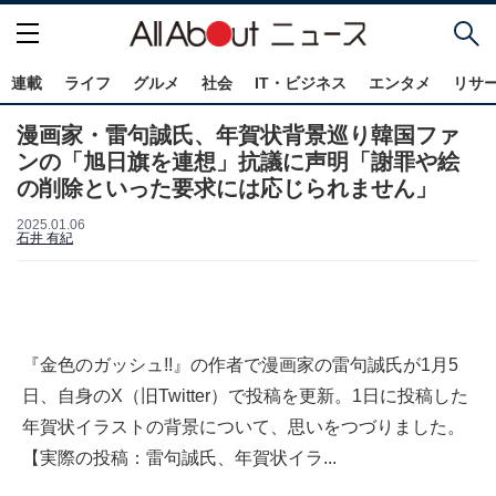
連載
ライフ
グルメ
社会
IT・ビジネス
エンタメ
リサ
漫画家・雷句誠氏、年賀状背景巡り韓国ファ
ンの「旭日旗を連想」抗議に声明「謝罪や絵
の削除といった要求には応じられません」
2025.01.06
石井 有紀
『金色のガッシュ!!』の作者で漫画家の雷句誠氏が1月5
日、自身のX（旧Twitter）で投稿を更新。1日に投稿した
年賀状イラストの背景について、思いをつづりました。
【実際の投稿：雷句誠氏、年賀状イラ...