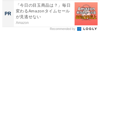
「今日の目玉商品は？」毎日
全国の
変わるAmazonタイムセール
付きの
PR
PR
が見逃せない
Amazon
COCO VIL
Recommended by