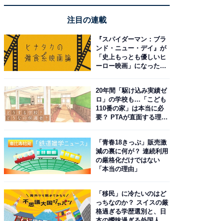
注目の連載
『スパイダーマン：ブラ
ンド・ニュー・デイ』が
「史上もっとも優しいヒ
ーロー映画」になった理
由。予習したい作品は？
20年間「駆け込み実績ゼ
ロ」の学校も…「こども
110番の家」は本当に必
要？ PTAが直面する理想
と現実
「青春18きっぷ」販売激
減の裏に何が？ 連続利用
の厳格化だけではない
「本当の理由」
「移民」に冷たいのはど
っちなのか？ スイスの厳
格過ぎる学歴選別と、日
本の曖昧過ぎる外国人政