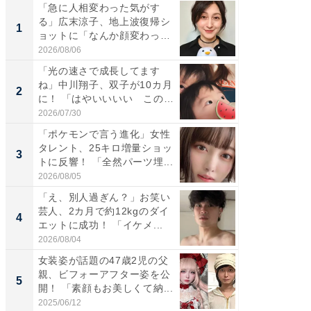
「急に人相変わった気がす
「さす
る」広末涼子、地上波復帰シ
は」高
1
1
ョットに「なんか顔変わっ
災地を
た」の...
「カ...
2026/08/06
2026/08/0
「光の速さで成長してます
「女の
ね」中川翔子、双子が10カ月
介、バ
2
2
に！ 「はやいいいい この
らのプレ
前...
愛...
2026/07/30
2026/08/0
「ポケモンで言う進化」女性
「好感
タレント、25キロ増量ショッ
や、“マ
3
3
トに反響！ 「全然パーツ埋...
画変更
財...
2026/08/05
2026/07/3
「え、別人過ぎん？」お笑い
「脚が
芸人、2カ月で約12kgのダイ
横川尚
4
4
エットに成功！ 「イケメ...
ムキな姿
刃...
2026/08/04
2026/08/0
女装姿が話題の47歳2児の父
「2人と
親、ビフォーアフター姿を公
團十郎
5
5
開！ 「素顔もお美しくて納...
「後ろ
「...
2025/06/12
2026/08/0