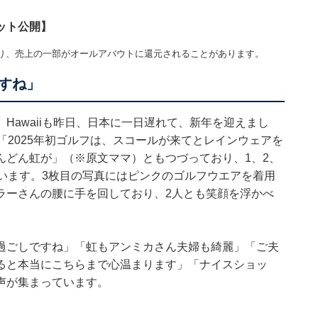
ット公開】
り、売上の一部がオールアバウトに還元されることがあります。
すね」
Hawaiiも昨日、日本に一日遅れて、新年を迎えまし
「2025年初ゴルフは、スコールが来てとレインウェアを
んどん虹が」（※原文ママ）ともつづっており、1、2、
います。3枚目の写真にはピンクのゴルフウエアを着用
ラーさんの腰に手を回しており、2人とも笑顔を浮かべ
過ごしですね」「虹もアンミカさん夫婦も綺麗」「ご夫
ると本当にこちらまで心温まります」「ナイスショッ
声が集まっています。