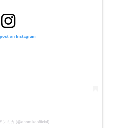
 post on Instagram
 アンミカ (@ahnmikaofficial)