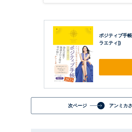
ポジティブ手帳20
ラエティ])
次ページ
アンミカ