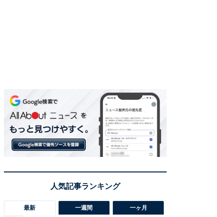
最新
一週間
一ヶ月