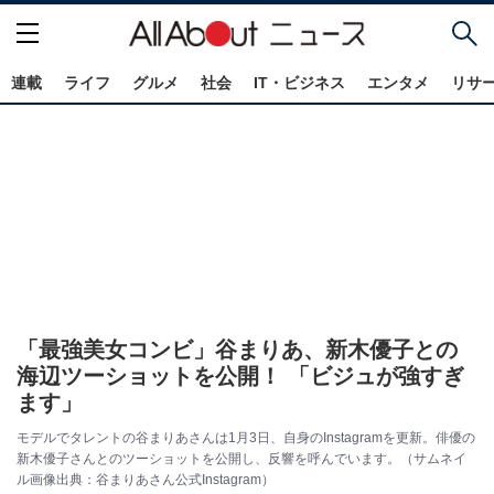
連載
ライフ
グルメ
社会
IT・ビジネス
エンタメ
リサ
「最強美女コンビ」谷まりあ、新木優子との
海辺ツーショットを公開！ 「ビジュが強すぎ
ます」
モデルでタレントの谷まりあさんは1月3日、自身のInstagramを更新。俳優の
新木優子さんとのツーショットを公開し、反響を呼んでいます。（サムネイ
ル画像出典：谷まりあさん公式Instagram）