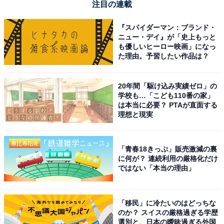
注目の連載
『スパイダーマン：ブランド・
ニュー・デイ』が「史上もっと
も優しいヒーロー映画」になっ
た理由。予習したい作品は？
20年間「駆け込み実績ゼロ」の
学校も…「こども110番の家」
は本当に必要？ PTAが直面する
理想と現実
「青春18きっぷ」販売激減の裏
に何が？ 連続利用の厳格化だけ
ではない「本当の理由」
「移民」に冷たいのはどっちな
のか？ スイスの厳格過ぎる学歴
選別と、日本の曖昧過ぎる外国