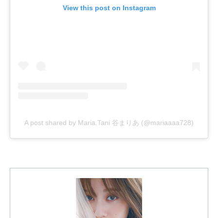
View this post on Instagram
A post shared by Maria.Tani 谷まりあ (@mariaaaa728)