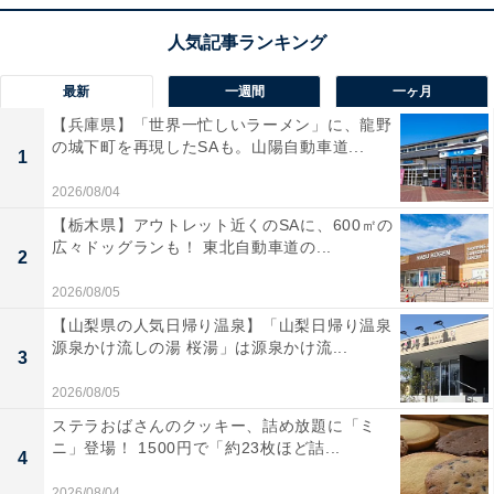
最新
一週間
一ヶ月
【兵庫県】「世界一忙しいラーメン」に、龍野
の城下町を再現したSAも。山陽自動車道...
1
2026/08/04
【栃木県】アウトレット近くのSAに、600㎡の
広々ドッグランも！ 東北自動車道の...
2
2026/08/05
【山梨県の人気日帰り温泉】「山梨日帰り温泉
源泉かけ流しの湯 桜湯」は源泉かけ流...
3
2026/08/05
ステラおばさんのクッキー、詰め放題に「ミ
ニ」登場！ 1500円で「約23枚ほど詰...
4
2026/08/04