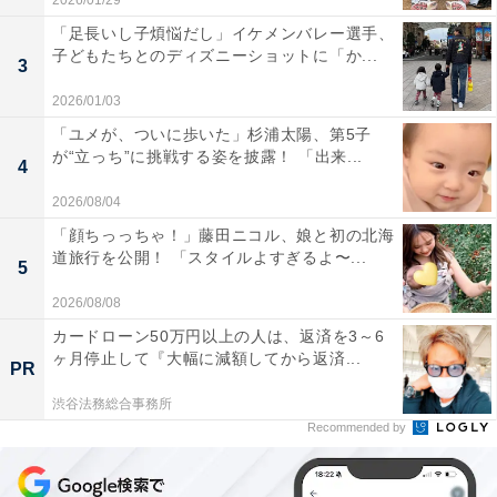
2026/01/29
「足長いし子煩悩だし」イケメンバレー選手、
子どもたちとのディズニーショットに「か...
3
2026/01/03
「ユメが、ついに歩いた」杉浦太陽、第5子
が“立っち”に挑戦する姿を披露！ 「出来...
4
2026/08/04
「顔ちっっちゃ！」藤田ニコル、娘と初の北海
道旅行を公開！ 「スタイルよすぎるよ〜...
5
2026/08/08
カードローン50万円以上の人は、返済を3～6
ヶ月停止して『大幅に減額してから返済...
PR
渋谷法務総合事務所
Recommended by