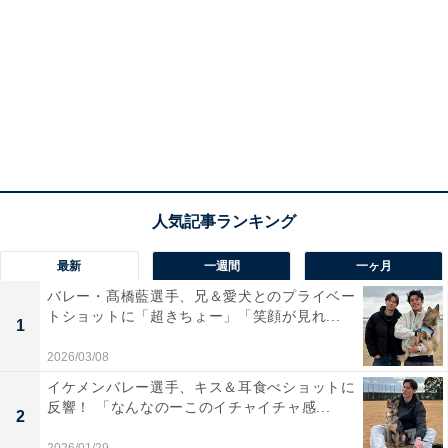
最新
一週間
一ヶ月
バレー・髙橋藍選手、兄＆愛犬とのプライベー
トショットに「超きちょー」「笑顔が見れ...
1
2026/03/08
イケメンバレー選手、キス＆耳食べショットに
反響！ 「なんなのーこのイチャイチャ感...
2