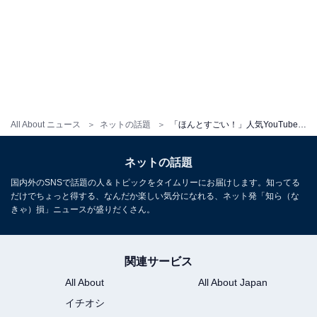
All About ニュース
ネットの話題
「ほんとすごい！」人気YouTuber、肉体改造のビフォーアフターに驚きの声！ 「こんなに変わるんですか」
ネットの話題
国内外のSNSで話題の人＆トピックをタイムリーにお届けします。知ってる
だけでちょっと得する、なんだか楽しい気分になれる、ネット発「知ら（な
きゃ）損」ニュースが盛りだくさん。
関連サービス
All About
All About Japan
イチオシ