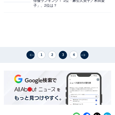
俳優ランキング！ 1位「麻生久美子／米田愛
子」、2位は？
1
2
3
4