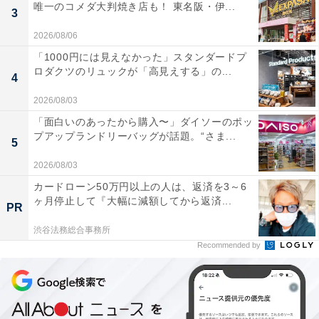
唯一のコメダ大判焼き店も！ 東名阪・伊...
3
2026/08/06
「1000円には見えなかった」スタンダードプ
ロダクツのリュックが「高見えする」の...
4
2026/08/03
「面白いのあったから購入〜」ダイソーのポッ
プアップランドリーバッグが話題。“さま...
5
2026/08/03
カードローン50万円以上の人は、返済を3～6
ヶ月停止して『大幅に減額してから返済...
PR
渋谷法務総合事務所
Recommended by