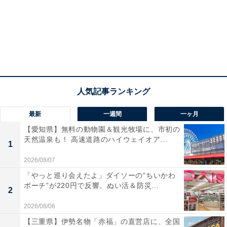
最新
一週間
一ヶ月
【愛知県】無料の動物園＆観光牧場に、市初の
天然温泉も！ 高速道路のハイウェイオア...
1
2026/08/07
「やっと巡り会えたよ」ダイソーの“ちいかわ
ポーチ”が220円で反響。ぬい活＆防災...
2
2026/08/06
【三重県】伊勢名物「赤福」の直営店に、全国