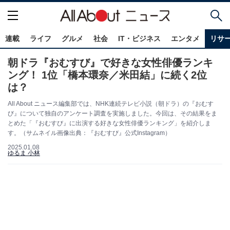
連載
ライフ
グルメ
社会
IT・ビジネス
エンタメ
リサ
朝ドラ『おむすび』で好きな女性俳優ランキ
ング！ 1位「橋本環奈／米田結」に続く2位
は？
All About ニュース編集部では、NHK連続テレビ小説（朝ドラ）の『おむす
び』について独自のアンケート調査を実施しました。今回は、その結果をま
とめた「『おむすび』に出演する好きな女性俳優ランキング」を紹介しま
す。（サムネイル画像出典：『おむすび』公式Instagram）
2025.01.08
ゆるま 小林