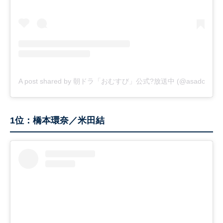
A post shared by 朝ドラ「おむすび」公式?放送中 (@asadora_bk
1位：橋本環奈／米田結