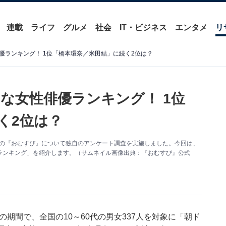
連載
ライフ
グルメ
社会
IT・ビジネス
エンタメ
リ
優ランキング！ 1位「橋本環奈／米田結」に続く2位は？
な女性俳優ランキング！ 1位
く2位は？
朝ドラ）の『おむすび』について独自のアンケート調査を実施しました。今回は、
ランキング」を紹介します。（サムネイル画像出典：『おむすび』公式
～26日の期間で、全国の10～60代の男女337人を対象に「朝ド