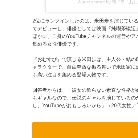
A post shared by 朝ドラ「
2位にランクインしたのは、米田歩を演じてい
てデビューし、俳優としては映画『純喫茶磯辺
ほかに、自身のYouTubeチャンネルの運営
集める女性俳優です。
『おむすび』で演じる米田歩は、主人公・結の8
ャラクターで、自由奔放な振る舞いで米田家に
も高い注目を集める登場人物です。
回答者からは、「彼女の飾らない素直な性格が
もギャルなので、伝説のギャルを演じているの
し、YouTubeがおもしろいから」（20代女