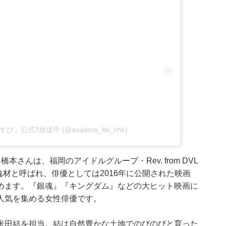
おむすび」公式?放送中 (@asadora_bk_nhk)
さんは、福岡のアイドルグループ・Rev. from DVL
逸材と呼ばれ、俳優としては2016年に公開された映画
めます。『銀魂』『キングダム』などの大ヒット映画に
人気を集める女性俳優です。
米田結を担当。結は自然豊かな土地でのびのびと育った