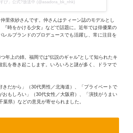
おむすび」公式?放送中 (@asadora_bk_nhk)
る仲里依紗さんです。仲さんはティーン誌のモデルとし
』『時をかける少女』などで話題に。近年では俳優業の
やアパレルブランドのプロデュースでも活躍し、常に注目を
つ年上の姉。福岡では“伝説のギャル”として知られたキ
波乱を巻き起こします。いろいろと謎が多く、ドラマで
好きだから」（30代男性／北海道）、「プライベートで
がおもしろい」（30代女性／大阪府）、「演技がうまい
性／千葉県）などの意見が寄せられました。