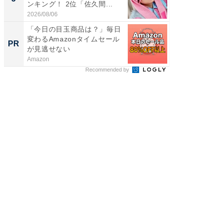
ンキング！ 2位「佐久間...
グ！ 2
2026/08/06
2026/08/0
「今日の目玉商品は？」毎日
「え、
変わるAmazonタイムセール
の？」8
PR
PR
が見逃せない
場！Ama
Amazon
Amazon
Recommended by