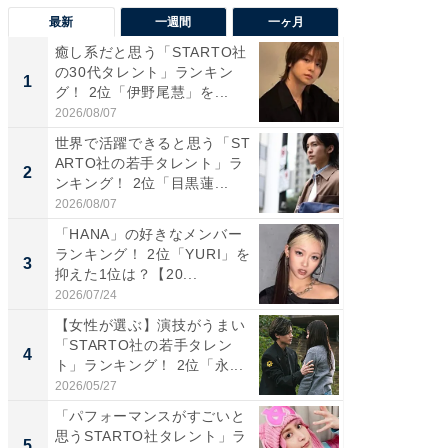
最新
一週間
一ヶ月
癒し系だと思う「STARTO社
癒し系だ
の30代タレント」ランキン
の若手
1
1
グ！ 2位「伊野尾慧」を...
グ！ 2
2026/08/07
2026/08/0
世界で活躍できると思う「ST
「パフ
ARTO社の若手タレント」ラ
思うST
2
2
ンキング！ 2位「目黒蓮...
ンキング
2026/08/07
2026/08/0
「HANA」の好きなメンバー
ギャップ
ランキング！ 2位「YURI」を
RTO社
3
3
抑えた1位は？【20...
キング！
2026/07/24
2026/08/0
【女性が選ぶ】演技がうまい
癒し系だ
「STARTO社の若手タレン
の30代
4
4
ト」ランキング！ 2位「永...
グ！ 2
2026/05/27
2026/08/0
「パフォーマンスがすごいと
「ファン
思うSTARTO社タレント」ラ
ARTO
5
5