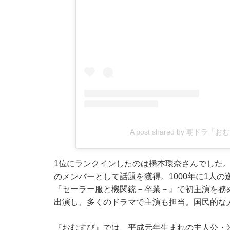
A post shared by 朝ドラ「
1位にランクインしたのは橋本環奈さんでした。橋本
のメンバーとして話題を獲得。1000年に1人の
『セーラー服と機関銃－卒業－』で初主演を務
出演し、多くのドラマで主演も担当。国民的な
『おむすび』では、平成元年生まれの主人公・