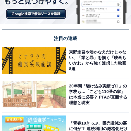
注目の連載
東野圭吾や湊かなえだけじゃな
い、「業と罪」を描く『映画ち
いかわ』から強く連想した映画
8選
20年間「駆け込み実績ゼロ」の
学校も…「こども110番の家」
は本当に必要？ PTAが直面する
理想と現実
「青春18きっぷ」販売激減の裏
に何が？ 連続利用の厳格化だけ