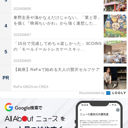
2026/08/06
東野圭吾や湊かなえだけじゃない、「業と罪」
を描く『映画ちいかわ』から強く連想した...
4
2026/08/07
「15分で完成してめちゃ楽しかった」3COINS
の「モールドールトレカケースキッ...
5
2026/08/05
【銀座】ReFaで始める大人の贅沢セルフケア
PR
ReFa GINZA on CREA
Recommended by