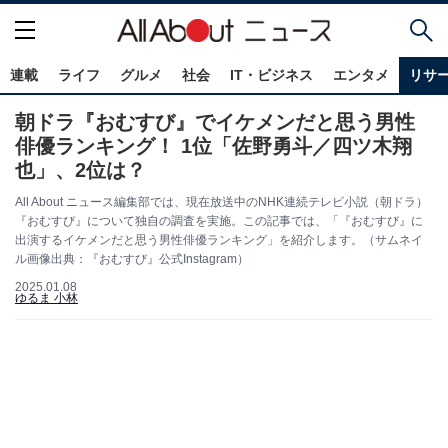
連載
ライフ
グルメ
社会
IT・ビジネス
エンタメ
リサ
朝ドラ『おむすび』でイケメンだと思う男性
俳優ランキング！ 1位「佐野勇斗／四ツ木翔
也」、2位は？
All About ニュース編集部では、現在放送中のNHK連続テレビ小説（朝ドラ）
『おむすび』について独自の調査を実施。この記事では、「『おむすび』に
出演するイケメンだと思う男性俳優ランキング」を紹介します。（サムネイ
ル画像出典：『おむすび』公式Instagram）
2025.01.08
ゆるま 小林