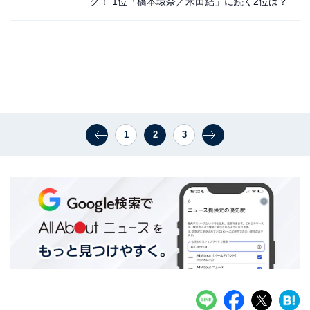
グ！ 1位「橋本環奈／米田結」に続く2位は？
1
2
3