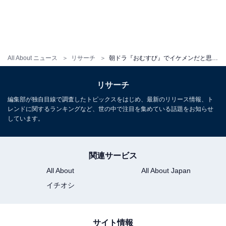
All About ニュース
リサーチ
朝ドラ『おむすび』でイケメンだと思う男性俳優ランキング！ 1位「佐野勇斗／四ツ木翔也」、2位は？
リサーチ
編集部が独自目線で調査したトピックスをはじめ、最新のリリース情報、ト
レンドに関するランキングなど、世の中で注目を集めている話題をお知らせ
しています。
関連サービス
All About
All About Japan
イチオシ
サイト情報