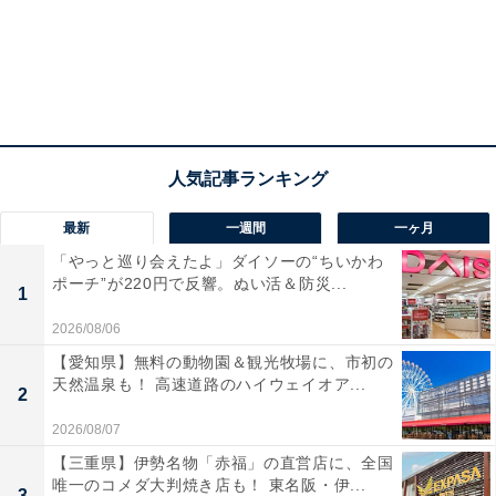
最新
一週間
一ヶ月
「やっと巡り会えたよ」ダイソーの“ちいかわ
ポーチ”が220円で反響。ぬい活＆防災...
1
2026/08/06
【愛知県】無料の動物園＆観光牧場に、市初の
天然温泉も！ 高速道路のハイウェイオア...
2
2026/08/07
【三重県】伊勢名物「赤福」の直営店に、全国
唯一のコメダ大判焼き店も！ 東名阪・伊...
3