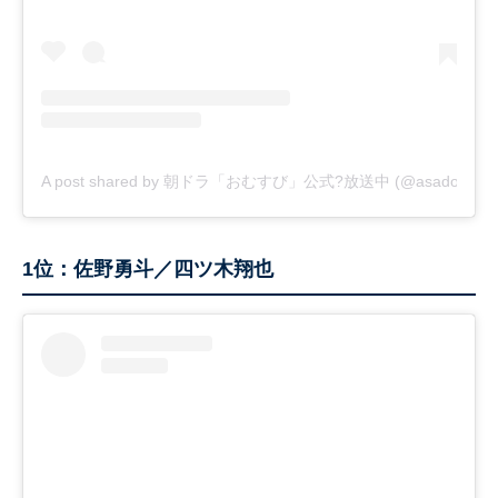
A post shared by 朝ドラ「おむすび」公式?放送中 (@asadora_bk
1位：佐野勇斗／四ツ木翔也