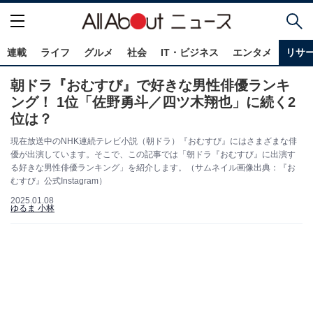
連載
ライフ
グルメ
社会
IT・ビジネス
エンタメ
リサ
朝ドラ『おむすび』で好きな男性俳優ランキ
ング！ 1位「佐野勇斗／四ツ木翔也」に続く2
位は？
現在放送中のNHK連続テレビ小説（朝ドラ）『おむすび』にはさまざまな俳
優が出演しています。そこで、この記事では「朝ドラ『おむすび』に出演す
る好きな男性俳優ランキング」を紹介します。（サムネイル画像出典：『お
むすび』公式Instagram）
2025.01.08
ゆるま 小林