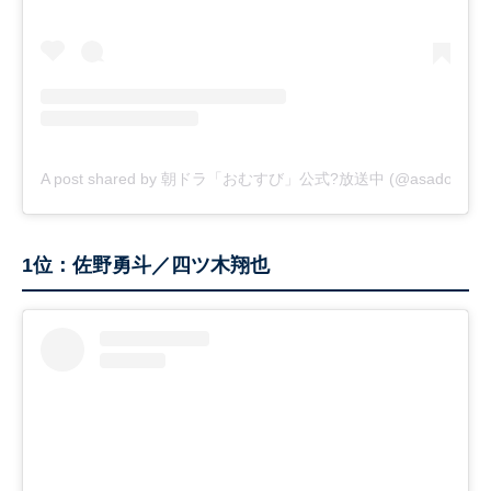
A post shared by 朝ドラ「おむすび」公式?放送中 (@asadora_bk
1位：佐野勇斗／四ツ木翔也