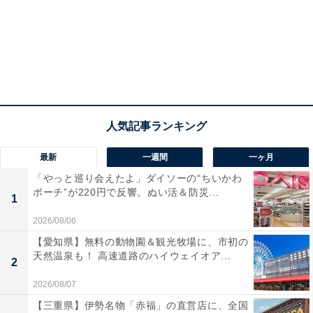
最新
一週間
一ヶ月
「やっと巡り会えたよ」ダイソーの“ちいかわ
ポーチ”が220円で反響。ぬい活＆防災...
1
2026/08/06
【愛知県】無料の動物園＆観光牧場に、市初の
天然温泉も！ 高速道路のハイウェイオア...
2
2026/08/07
【三重県】伊勢名物「赤福」の直営店に、全国