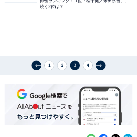
俳優ランキング！ 1位「松平健／米田永吉」、
続く2位は？
1
2
3
4