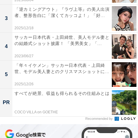
2023/08/04
「逆カミングアウト」『ラヴ上等』の美人出演
者、整形告白に「潔くてカッコよ！」「好...
3
2025/12/18
サッカー日本代表・上田綺世、美人モデル妻と
の結婚式ショット披露！ 「美男美女」「...
4
2023/06/27
「年々イケメン」サッカー日本代表・上田綺
世、モデル美人妻とのクリスマスショットに...
5
2025/12/26
すべてが絶景、収益も得られるその仕組みとは
PR
COCO VILLA on GOETHE
Recommended by