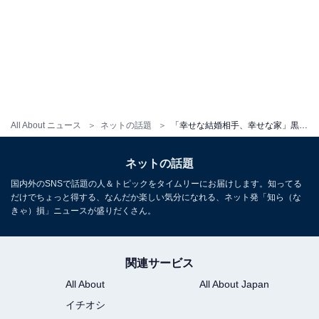
All About ニュース
ネットの話題
「幸せな結婚相手、幸せな家」黒木啓司、妻・宮崎麗果への愛あふれるメッセージに反響！ 「相思相愛とはこのこと」
ネットの話題
国内外のSNSで話題の人＆トピックをタイムリーにお届けします。知ってる
だけでちょっと得する、なんだか楽しい気分になれる、ネット発「知ら（な
きゃ）損」ニュースが盛りだくさん。
関連サービス
All About
All About Japan
イチオシ