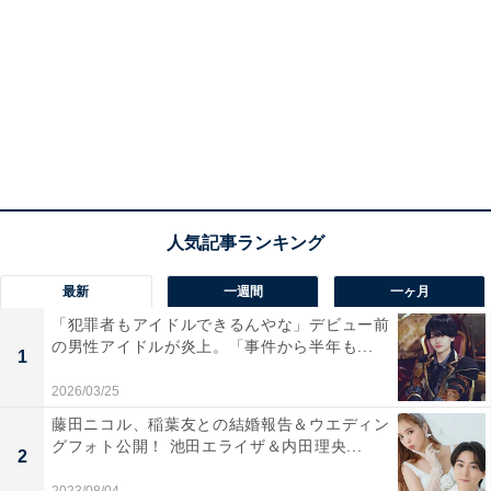
最新
一週間
一ヶ月
「犯罪者もアイドルできるんやな」デビュー前
の男性アイドルが炎上。「事件から半年も...
1
2026/03/25
藤田ニコル、稲葉友との結婚報告＆ウエディン
グフォト公開！ 池田エライザ＆内田理央...
2