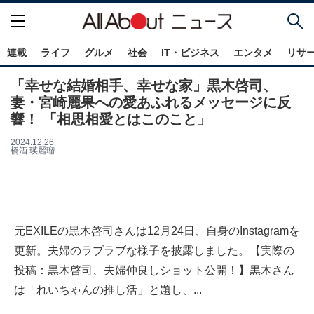
連載
ライフ
グルメ
社会
IT・ビジネス
エンタメ
リサ
「幸せな結婚相手、幸せな家」黒木啓司、
妻・宮崎麗果への愛あふれるメッセージに反
響！ 「相思相愛とはこのこと」
2024.12.26
橋酒 瑛麗瑠
元EXILEの黒木啓司さんは12月24日、自身のInstagramを
更新。夫婦のラブラブな様子を披露しました。【実際の
投稿：黒木啓司、夫婦仲良しショット公開！】黒木さん
は「れいちゃんの推し活」と題し、...