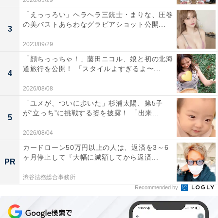
2026/01/29
「えっっろい」ヘラヘラ三銃士・まりな、圧巻
の美バストあらわなグラビアショット公開...
3
2023/09/29
「顔ちっっちゃ！」藤田ニコル、娘と初の北海
道旅行を公開！ 「スタイルよすぎるよ〜...
4
2026/08/08
「ユメが、ついに歩いた」杉浦太陽、第5子
が“立っち”に挑戦する姿を披露！ 「出来...
5
2026/08/04
カードローン50万円以上の人は、返済を3～6
ヶ月停止して『大幅に減額してから返済...
PR
渋谷法務総合事務所
Recommended by