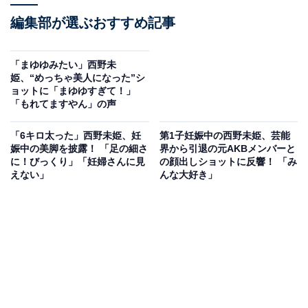
編集部が選ぶおすすめ記事
「まゆゆみたい」西野未
姫、“めっちゃ美人になった”シ
ョットに「まゆゆすぎて！」
「もれてますやん」の声
「6キロ太った」西野未姫、妊
第1子妊娠中の西野未姫、芸能
娠中の美脚を披露！ 「足の細さ
界から引退の元AKBメンバーと
に！びっくり」「妊婦さんに見
の顔出しショットに反響！ 「み
えない」
んな大好き」