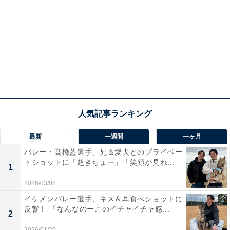
最新
一週間
一ヶ月
バレー・髙橋藍選手、兄＆愛犬とのプライベー
トショットに「超きちょー」「笑顔が見れ...
1
2026/03/08
イケメンバレー選手、キス＆耳食べショットに
反響！ 「なんなのーこのイチャイチャ感...
2