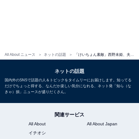
All About ニュース
ネットの話題
「けいちょん素敵」西野未姫、夫・山本圭壱の言動公開に反響の声！「見てるだけで幸せ気分になります」
ネットの話題
国内外のSNSで話題の人＆トピックをタイムリーにお届けします。知ってる
だけでちょっと得する、なんだか楽しい気分になれる、ネット発「知ら（な
きゃ）損」ニュースが盛りだくさん。
関連サービス
All About
All About Japan
イチオシ