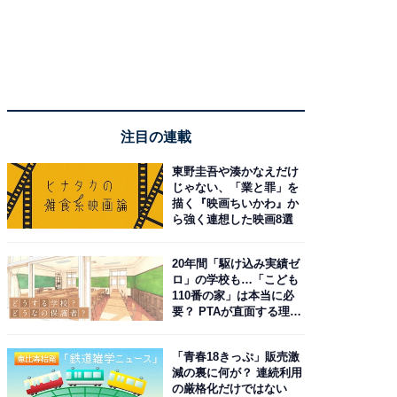
注目の連載
東野圭吾や湊かなえだけ
じゃない、「業と罪」を
描く『映画ちいかわ』か
ら強く連想した映画8選
20年間「駆け込み実績ゼ
ロ」の学校も…「こども
110番の家」は本当に必
要？ PTAが直面する理想
と現実
「青春18きっぷ」販売激
減の裏に何が？ 連続利用
の厳格化だけではない