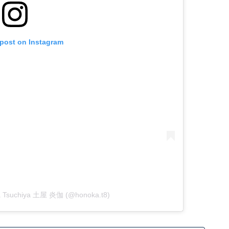
 post on Instagram
ka Tsuchiya 土屋 炎伽 (@honoka.t8)