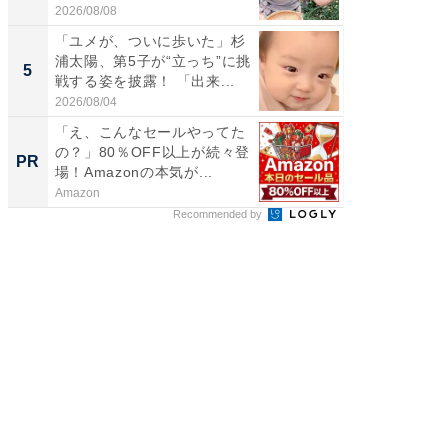
よ〜...
2026/08/08
2026/08/0
「ユメが、ついに歩いた」杉
「急に
浦太陽、第5子が“立っち”に挑
る」広
5
5
戦する姿を披露！ 「出来...
ョット
た」の..
2026/08/04
2026/08/0
「え、こんなセールやってた
「え、
の？」80％OFF以上が続々登
の？」8
PR
PR
場！Amazonの本気が...
場！Ama
Amazon
Amazon
Recommended by