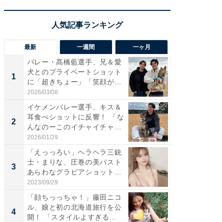
最新
一週間
一ヶ月
バレー・髙橋藍選手、兄＆愛
「さす
犬とのプライベートショット
は」高
1
1
に「超きちょー」「笑顔が見
災地を
れ...
「カ...
2026/03/08
2026/08/0
イケメンバレー選手、キス＆
「え、
耳食べショットに反響！ 「な
芸人、2
2
2
んなのーこのイチャイチャ
エットに
感...
2026/01/29
2026/08/0
「えっっろい」ヘラヘラ三銃
「脚が
士・まりな、圧巻の美バスト
横川尚
3
3
あらわなグラビアショット公
ムキな姿
開...
刃...
2023/09/29
2026/08/0
「顔ちっっちゃ！」藤田ニコ
「脳がバ
ル、娘と初の北海道旅行を公
装姿が話
4
4
開！ 「スタイルよすぎる
のお父さ