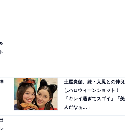
＆
ト
神
土屋炎伽、妹・太鳳との仲良
しハロウィーンショット！
「キレイ過ぎてスゴイ」「美
人だなぁ…」
日
ル