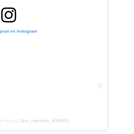
 post on Instagram
me あ〜ちゃん (@a_chan.prfm_p000001)