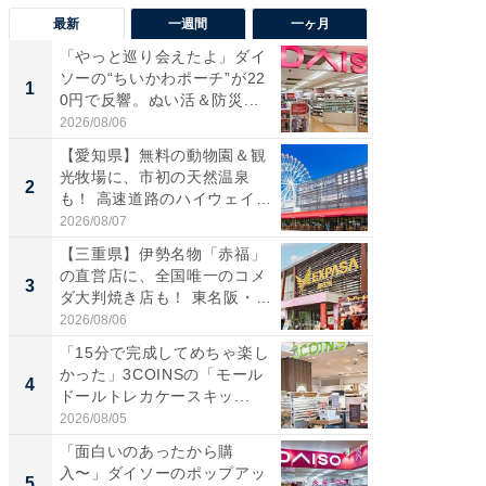
最新
一週間
一ヶ月
「やっと巡り会えたよ」ダイ
【兵庫
ソーの“ちいかわポーチ”が22
ーメン
1
1
0円で反響。ぬい活＆防災...
再現した
道...
2026/08/06
2026/08/0
【愛知県】無料の動物園＆観
【三重
光牧場に、市初の天然温泉
の直営
2
2
も！ 高速道路のハイウェイオ
ダ大判焼
ア...
伊...
2026/08/07
2026/08/0
【三重県】伊勢名物「赤福」
【千葉県
の直営店に、全国唯一のコメ
級マー
3
3
ダ大判焼き店も！ 東名阪・
ノベし
伊...
ー...
2026/08/06
2026/08/0
「15分で完成してめちゃ楽し
ステラ
かった」3COINSの「モール
詰め放題
4
4
ドールトレカケースキッ...
00円で「
2026/08/05
2026/08/0
「面白いのあったから購
立山連
入〜」ダイソーのポップアッ
風呂に、
5
5