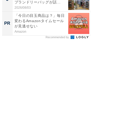
プランドリーバッグが話
層水風
題。“さま...
帰...
2026/08/03
2026/08/0
「今日の目玉商品は？」毎日
「え、
変わるAmazonタイムセール
の？」8
PR
PR
が見逃せない
場！Ama
Amazon
Amazon
Recommended by