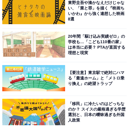
「ナンバープレートにしたい」と思う熊本県の
東野圭吾や湊かなえだけじゃな
地名ランキング！ 2位「阿蘇市」、1位は？
い、「業と罪」を描く『映画ち
いかわ』から強く連想した映画
8選
20年間「駆け込み実績ゼロ」の
学校も…「こども110番の家」
は本当に必要？ PTAが直面する
理想と現実
1
2
【要注意】東京駅で絶対にハマ
る「最遠ホーム」と「メトロ乗
り換え」の絶望トラップ
「移民」に冷たいのはどっちな
のか？ スイスの厳格過ぎる学歴
選別と、日本の曖昧過ぎる外国
人政策