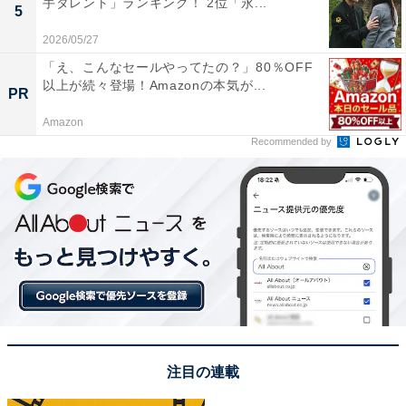
手タレント」ランキング！ 2位「永...
10位までの全ランキング結果を見
5
次ページ
る
2026/05/27
「え、こんなセールやってたの？」80％OFF
以上が続々登場！Amazonの本気が...
PR
Amazon
Recommended by
注目の連載
こちらもおすすめ