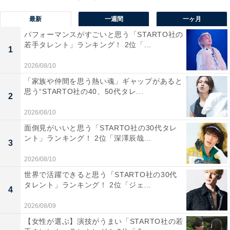
の中心街は経済・政治の拠点だけではなく、琉球王国に
最新
一週間
一ヶ月
由来する文化や史跡が数多く残されており、歴史を感じ
パフォーマンスがすごいと思う「STARTO社の
ることもできます。
若手タレント」ランキング！ 2位「...
1
2026/08/10
沖縄県は「沖縄」ナンバーのみなので、ご当地ナンバー
「家族や仲間を思う熱い魂」ギャップがあると
への期待が高まりますね！
思う“STARTO社の40、50代タレ...
2
回答者のコメントを見ると「県庁所在地で誰もが知って
2026/08/10
いる地名だから」（50代男性／東京都）、「沖縄を代表
面倒見がいいと思う「STARTO社の30代タレ
ント」ランキング！ 2位「深澤辰哉...
する都市だから」（50代男性／千葉県）、「観光の印象
3
があり、その場の良い雰囲気が想像できる」（40代女性
2026/08/10
／神奈川県）といった声がありました。
世界で活躍できると思う「STARTO社の30代
タレント」ランキング！ 2位「ジェ...
4
※回答者のコメントは原文ママです
2026/08/09
【女性が選ぶ】演技がうまい「STARTO社の若