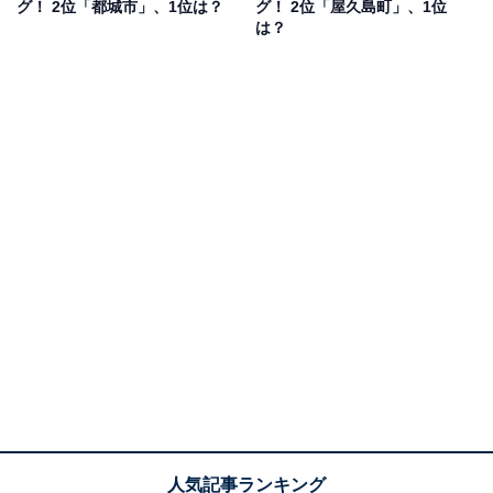
グ！ 2位「都城市」、1位は？
グ！ 2位「屋久島町」、1位
は？
1位：那覇市
1位は「那覇市」でした。
沖縄県の県庁所在地であり、古くから港が整備されてい
ることで海外との交流拠点ともなっている都市です。市