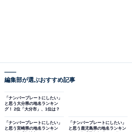
八重山諸島の拠点都市。サンゴ礁とエメラルドグリーン
の海に囲まれた美しい島で、多くの観光客が訪れていま
す。観光スポットやマリンレジャーエリアとしての魅力
はもちろん、悠久の時を感じられる独自の文化や歴史
も、国内外を問わず、多くのファンを惹きつけていま
す。
回答者からは「石垣といえば海が綺麗な島なので、なん
となく石垣プレートをつけた人は心も綺麗なのではと感
編集部が選ぶおすすめ記事
じるから」（20代女性／福岡県）、「以前訪れたことが
あり島の雰囲気に合っていると思いました」（30代女性
／東京都）、「綺麗な海やサンゴに囲まれていて、リゾ
「ナンバープレートにしたい」
と思う大分県の地名ランキン
ート地として有名なので、良いと思います」（30代男性
グ！ 2位「大分市」、1位は？
／静岡県）などのコメントがありました。
「ナンバープレートにしたい」
「ナンバープレートにしたい」
と思う宮崎県の地名ランキン
と思う鹿児島県の地名ランキン