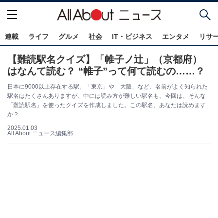
連載
ライフ
グルメ
社会
IT・ビジネス
エンタメ
リサ
【難読駅名クイズ】「帷子ノ辻」（京都府）
はなんて読む？ “帷子”って何て読むの……？
日本に9000以上存在する駅。「東京」や「大阪」など、名前がよく知られた
駅名はたくさんありますが、中には読み方が難しい駅名も。今回は、そんな
「難読駅名」を使ったクイズを作成しました。この駅名、あなたは読めます
か？
2025.01.03
All About ニュース編集部