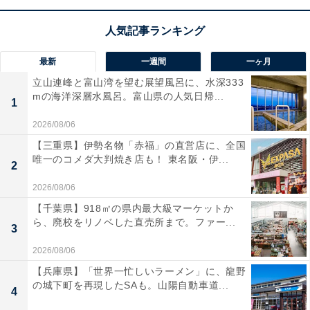
最新
一週間
一ヶ月
立山連峰と富山湾を望む展望風呂に、水深333
mの海洋深層水風呂。富山県の人気日帰...
1
2026/08/06
【三重県】伊勢名物「赤福」の直営店に、全国
唯一のコメダ大判焼き店も！ 東名阪・伊...
2
2026/08/06
【千葉県】918㎡の県内最大級マーケットか
ら、廃校をリノベした直売所まで。ファー...
3
2026/08/06
【兵庫県】「世界一忙しいラーメン」に、龍野
の城下町を再現したSAも。山陽自動車道...
4