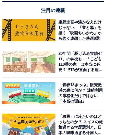
注目の連載
東野圭吾や湊かなえだけ
じゃない、「業と罪」を
描く『映画ちいかわ』か
ら強く連想した映画8選
20年間「駆け込み実績ゼ
ロ」の学校も…「こども
110番の家」は本当に必
要？ PTAが直面する理想
と現実
「青春18きっぷ」販売激
減の裏に何が？ 連続利用
の厳格化だけではない
「本当の理由」
「移民」に冷たいのはど
っちなのか？ スイスの厳
格過ぎる学歴選別と、日
本の曖昧過ぎる外国人政