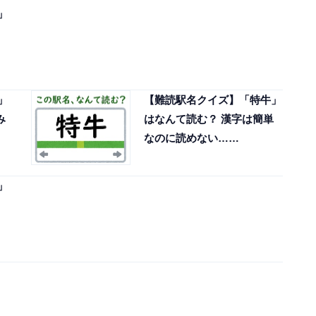
」
」
【難読駅名クイズ】「特牛」
み
はなんて読む？ 漢字は簡単
なのに読めない……
」