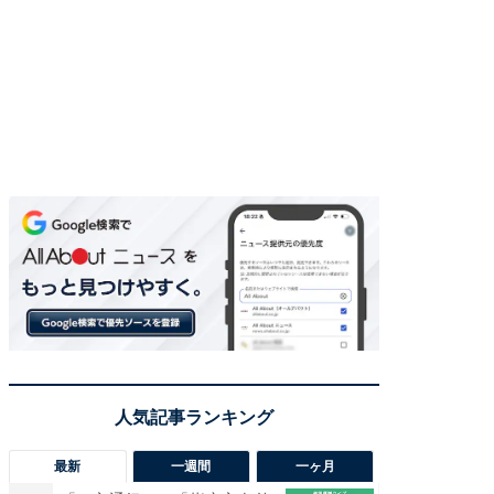
最新
一週間
一ヶ月