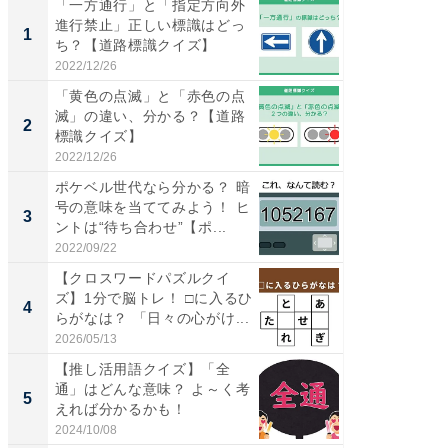
「一方通行」と「指定方向外
【兵庫
進行禁止」正しい標識はどっ
ーメン
1
1
ち？【道路標識クイズ】
再現した
道...
2022/12/26
2026/08/0
「黄色の点滅」と「赤色の点
【三重
滅」の違い、分かる？【道路
の直営
2
2
標識クイズ】
ダ大判焼
伊...
2022/12/26
2026/08/0
ポケベル世代なら分かる？ 暗
【千葉県
号の意味を当ててみよう！ ヒ
級マー
3
3
ントは“待ち合わせ”【ポ...
ノベし
ー...
2022/09/22
2026/08/0
【クロスワードパズルクイ
ステラ
ズ】1分で脳トレ！ □に入るひ
詰め放題
4
4
らがなは？ 「日々の心がけ...
00円で「
2026/05/13
2026/08/0
【推し活用語クイズ】「全
立山連
通」はどんな意味？ よ～く考
風呂に、
5
5
えれば分かるかも！
層水風
帰...
2024/10/08
2026/08/0