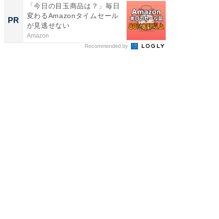
「今日の目玉商品は？」毎日
GOETH
変わるAmazonタイムセール
を組み
PR
PR
が見逃せない
Amazon
FINCHI o
Recommended by