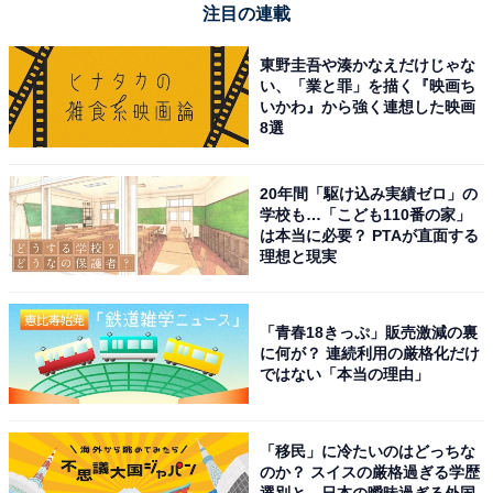
注目の連載
東野圭吾や湊かなえだけじゃな
い、「業と罪」を描く『映画ち
いかわ』から強く連想した映画
8選
20年間「駆け込み実績ゼロ」の
学校も…「こども110番の家」
は本当に必要？ PTAが直面する
理想と現実
「青春18きっぷ」販売激減の裏
に何が？ 連続利用の厳格化だけ
ではない「本当の理由」
「移民」に冷たいのはどっちな
のか？ スイスの厳格過ぎる学歴
選別と、日本の曖昧過ぎる外国