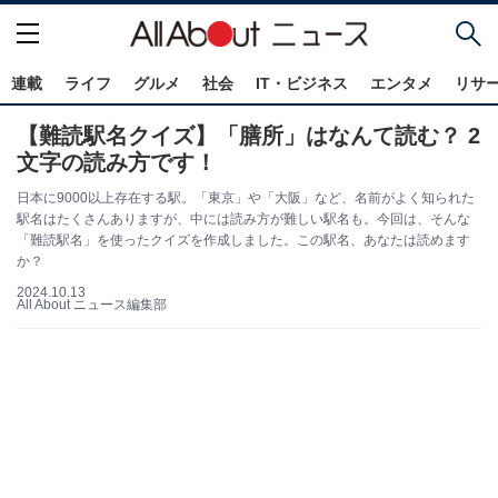
連載
ライフ
グルメ
社会
IT・ビジネス
エンタメ
リサ
【難読駅名クイズ】「膳所」はなんて読む？ 2
文字の読み方です！
日本に9000以上存在する駅。「東京」や「大阪」など、名前がよく知られた
駅名はたくさんありますが、中には読み方が難しい駅名も。今回は、そんな
「難読駅名」を使ったクイズを作成しました。この駅名、あなたは読めます
か？
2024.10.13
All About ニュース編集部