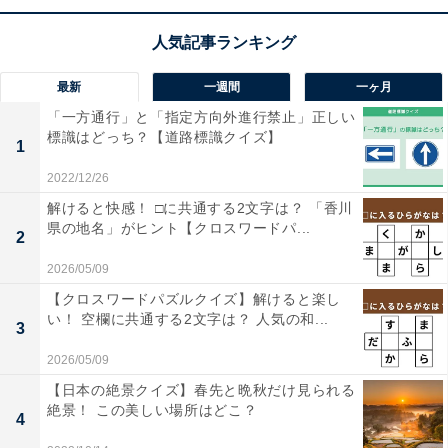
最新
一週間
一ヶ月
「一方通行」と「指定方向外進行禁止」正しい
標識はどっち？【道路標識クイズ】
1
2022/12/26
解けると快感！ □に共通する2文字は？ 「香川
県の地名」がヒント【クロスワードパ...
2
2026/05/09
【クロスワードパズルクイズ】解けると楽し
い！ 空欄に共通する2文字は？ 人気の和...
3
2026/05/09
【日本の絶景クイズ】春先と晩秋だけ見られる
絶景！ この美しい場所はどこ？
4