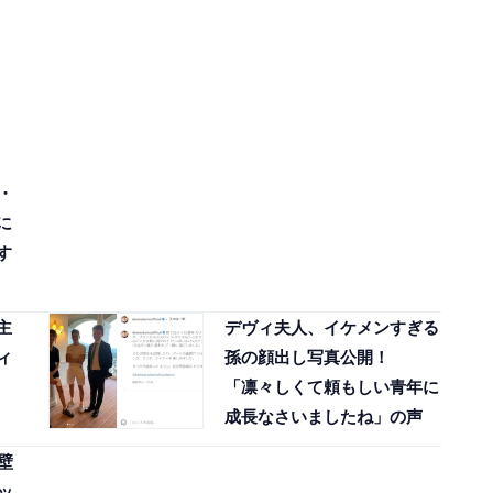
・
に
す
主
デヴィ夫人、イケメンすぎる
ィ
孫の顔出し写真公開！
「凛々しくて頼もしい青年に
成長なさいましたね」の声
壁
ッ