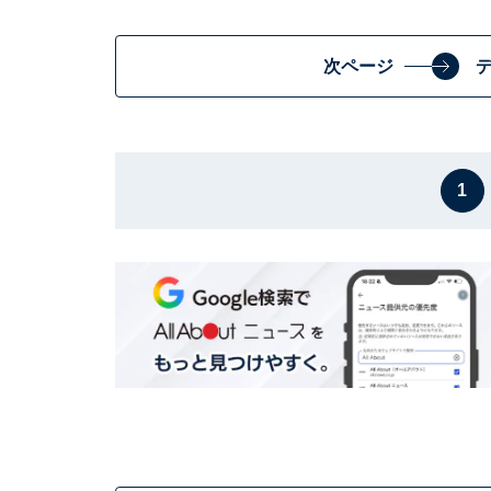
次ページ
1