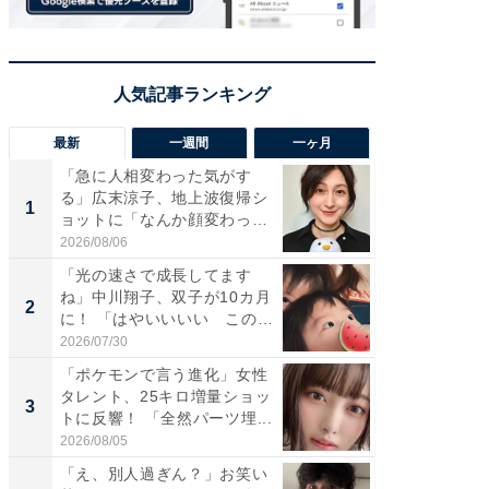
最新
一週間
一ヶ月
「急に人相変わった気がす
「さす
る」広末涼子、地上波復帰シ
は」高
1
1
ョットに「なんか顔変わっ
災地を
た」の...
「カ...
2026/08/06
2026/08/0
「光の速さで成長してます
「女の
ね」中川翔子、双子が10カ月
介、バ
2
2
に！ 「はやいいいい この
らのプレ
前...
愛...
2026/07/30
2026/08/0
「ポケモンで言う進化」女性
「好感
タレント、25キロ増量ショッ
や、“マ
3
3
トに反響！ 「全然パーツ埋...
画変更
財...
2026/08/05
2026/07/3
「え、別人過ぎん？」お笑い
「脚が