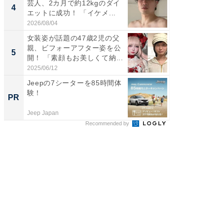
芸人、2カ月で約12kgのダイ
横川尚
4
4
エットに成功！ 「イケメ...
ムキな姿
刃...
2026/08/04
2026/08/0
女装姿が話題の47歳2児の父
「2人と
親、ビフォーアフター姿を公
團十郎
5
5
開！ 「素顔もお美しくて納...
「後ろ
「...
2025/06/12
2026/08/0
Jeepの7シーターを85時間体
全国の
験！
付きの
PR
PR
Jeep Japan
COCO VIL
Recommended by