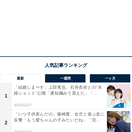
最新
一週間
一ヶ月
「結婚しまーす」上田竜也、石井杏奈との“夫
婦ショット”公開「通知欄みて震えた」「...
1
2025/11/27
「いつ子供産んだの」篠崎愛、女児と遊ぶ姿に
反響「もう愛ちゃんの子みたいだね」「完...
2