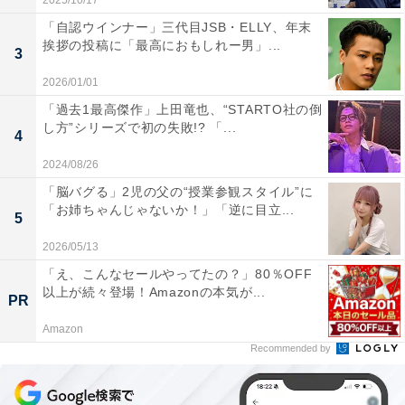
2025/10/17
「自認ウインナー」三代目JSB・ELLY、年末
挨拶の投稿に「最高におもしれー男」...
3
2026/01/01
「過去1最高傑作」上田竜也、“STARTO社の倒
し方”シリーズで初の失敗!? 「...
4
2024/08/26
「脳バグる」2児の父の“授業参観スタイル”に
「お姉ちゃんじゃないか！」「逆に目立...
5
2026/05/13
「え、こんなセールやってたの？」80％OFF
以上が続々登場！Amazonの本気が...
PR
Amazon
Recommended by