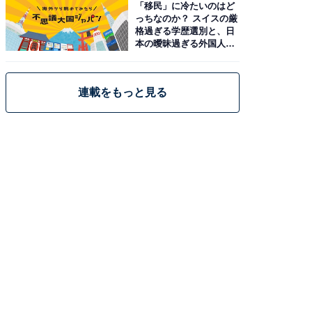
「移民」に冷たいのはど
っちなのか？ スイスの厳
格過ぎる学歴選別と、日
本の曖昧過ぎる外国人政
策
連載をもっと見る