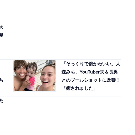
大
親
と
「そっくりで倍かわいい」大
森みち、YouTuber夫＆長男
ち
とのプールショットに反響！
「癒されました」
た