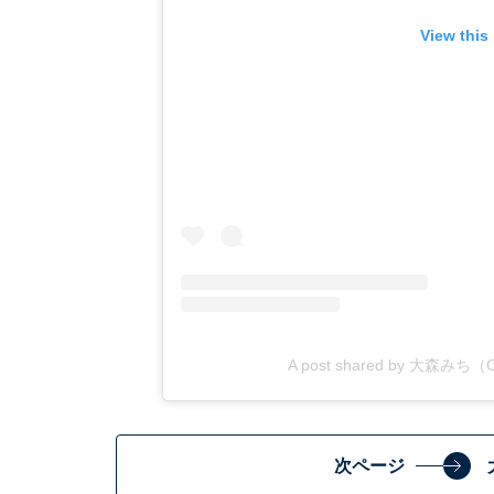
View this
A post shared by 大森みち（Omo
次ページ