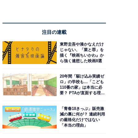
注目の連載
東野圭吾や湊かなえだけ
じゃない、「業と罪」を
描く『映画ちいかわ』か
ら強く連想した映画8選
20年間「駆け込み実績ゼ
ロ」の学校も…「こども
110番の家」は本当に必
要？ PTAが直面する理想
と現実
「青春18きっぷ」販売激
減の裏に何が？ 連続利用
の厳格化だけではない
「本当の理由」