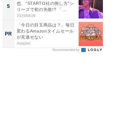
也、“STARTO社の倒し方”シ
装姿が話
5
5
リーズで初の失敗!? 「...
のお父さ
2024/08/26
2026/08/0
「今日の目玉商品は？」毎日
「え、
変わるAmazonタイムセール
の？」8
PR
PR
が見逃せない
場！Ama
Amazon
Amazon
Recommended by