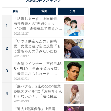
最新
一週間
一ヶ月
「結婚しまーす」上田竜也、
「さす
石井杏奈との“夫婦ショッ
は」高
1
1
ト”公開「通知欄みて震えた」
災地を
「...
「カ...
2025/11/27
2026/08/0
「いつ子供産んだの」篠崎
「女の
愛、女児と遊ぶ姿に反響「も
介、バ
2
2
う愛ちゃんの子みたいだね」
らのプレ
「完...
愛...
2025/10/17
2026/08/0
「自認ウインナー」三代目JS
「脚が
B・ELLY、年末挨拶の投稿に
横川尚
3
3
「最高におもしれー男」...
ムキな姿
刃...
2026/01/01
2026/08/0
「脳バグる」2児の父の“授業
「え、
参観スタイル”に「お姉ちゃん
芸人、2
4
4
じゃないか！」「逆に目立...
エットに
2026/05/13
2026/08/0
「過去1最高傑作」上田竜
「脳がバ