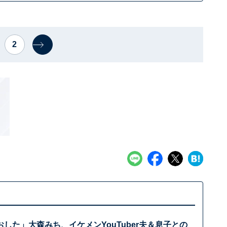
2
した」大森みち、イケメンYouTuber夫＆息子との