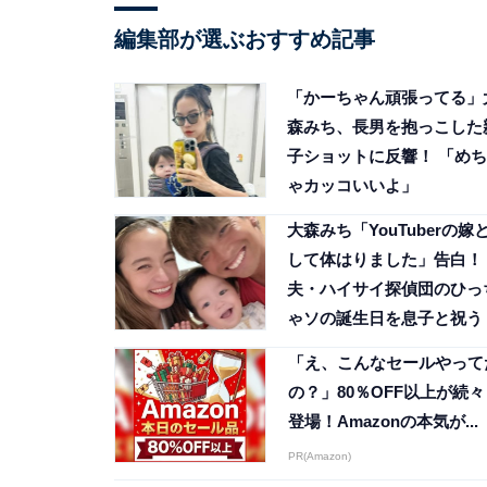
編集部が選ぶおすすめ記事
「かーちゃん頑張ってる」
森みち、長男を抱っこした
子ショットに反響！ 「めち
ゃカッコいいよ」
大森みち「YouTuberの嫁
して体はりました」告白！
夫・ハイサイ探偵団のひっ
ゃソの誕生日を息子と祝う
「え、こんなセールやって
の？」80％OFF以上が続々
登場！Amazonの本気が...
PR(Amazon)