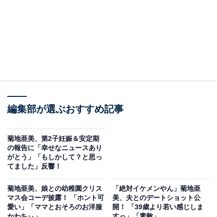
編集部が選ぶおすすめ記事
菊地亜美、第2子妊娠＆安定期
の報告に「幸せなニュースあり
がとう」「もしかして？と思っ
てました」反響！
菊地亜美、娘との幼稚園クリス
「絶対イケメンやん」菊地亜
マス会コーデ披露！ 「ホント可
美、夫とのデートショット公
愛い」「ママとおそろのお洋服
開！ 「39歳より若い感じしま
かわちぃ」
すっ」「素敵」