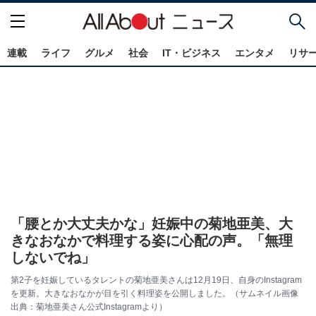
連載
ライフ
グルメ
社会
IT・ビジネス
エンタメ
リサ
「腰とか大丈夫かな」妊娠中の菊地亜美、大
きなおなかで料理する姿に心配の声。「無理
しないでね」
第2子を妊娠しているタレントの菊地亜美さんは12月19日、自身のInstagram
を更新。大きなおなかが目を引く料理姿を公開しました。（サムネイル画像
出典：菊地亜美さん公式Instagramより）