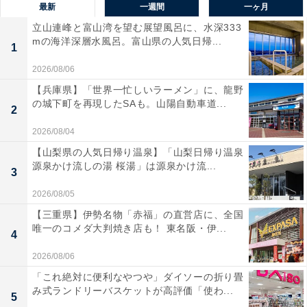
最新
一週間
一ヶ月
立山連峰と富山湾を望む展望風呂に、水深333
mの海洋深層水風呂。富山県の人気日帰...
1
2026/08/06
【兵庫県】「世界一忙しいラーメン」に、龍野
の城下町を再現したSAも。山陽自動車道...
2
2026/08/04
【山梨県の人気日帰り温泉】「山梨日帰り温泉
源泉かけ流しの湯 桜湯」は源泉かけ流...
3
2026/08/05
【三重県】伊勢名物「赤福」の直営店に、全国
唯一のコメダ大判焼き店も！ 東名阪・伊...
4
2026/08/06
「これ絶対に便利なやつや」ダイソーの折り畳
み式ランドリーバスケットが高評価「使わ...
5