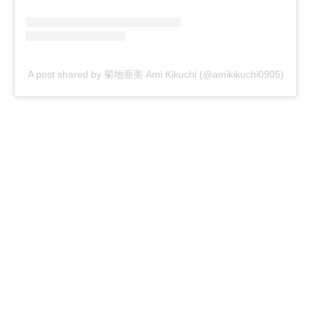
A post shared by 菊地亜美 Ami Kikuchi (@amikikuchi0905)