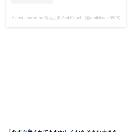
A post shared by 菊地亜美 Ami Kikuchi (@amikikuchi0905)