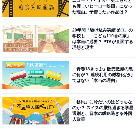
ニュー・デイ』が「史上もっと
も優しいヒーロー映画」になっ
た理由。予習したい作品は？
20年間「駆け込み実績ゼロ」の
学校も…「こども110番の家」
は本当に必要？ PTAが直面する
理想と現実
「青春18きっぷ」販売激減の裏
に何が？ 連続利用の厳格化だけ
ではない「本当の理由」
「移民」に冷たいのはどっちな
のか？ スイスの厳格過ぎる学歴
選別と、日本の曖昧過ぎる外国
人政策