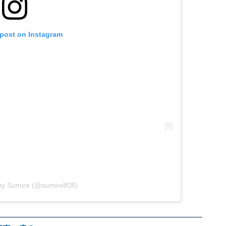
 post on Instagram
 by Sumire (@sumire808)