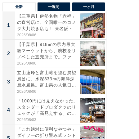
最新
一週間
一ヶ月
【三重県】伊勢名物「赤福」
【兵庫
の直営店に、全国唯一のコメ
ーメン
1
1
ダ大判焼き店も！ 東名阪・
再現した
伊...
道...
2026/08/06
2026/08/0
【千葉県】918㎡の県内最大
【三重
級マーケットから、廃校をリ
の直営
2
2
ノベした直売所まで。ファ
ダ大判焼
ー...
伊...
2026/08/06
2026/08/0
立山連峰と富山湾を望む展望
【千葉県
風呂に、水深333mの海洋深
級マー
3
3
層水風呂。富山県の人気日
ノベし
帰...
ー...
2026/08/06
2026/08/0
「1000円には見えなかった」
ステラ
スタンダードプロダクツのリ
詰め放題
4
4
ュックが「高見えする」の...
00円で「
2026/08/03
2026/08/0
「これ絶対に便利なやつや」
立山連
ダイソーの折り畳み式ランド
風呂に、
5
5