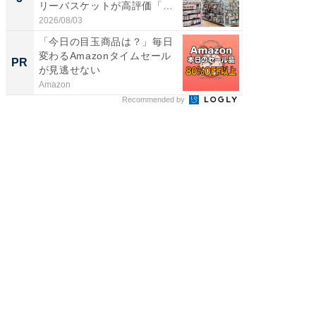
リーバスケットが高評価「使
層水風
わ...
帰...
2026/08/03
2026/08/0
「今日の目玉商品は？」毎日
すべて
変わるAmazonタイムセール
るその
PR
PR
が見逃せない
Amazon
COCO VIL
Recommended by