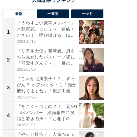
最新
一週間
一ヶ月
「うわすごい豪華メンバー」
「さす
木梨憲武、ヒロミへ「連絡く
は」高
1
1
ださい！」呼び掛ける。IS
災地を
S...
「カ...
2024/10/17
2026/08/0
「リアル天使」篠崎愛、肩を
「女の
ちら見せしたバスローブ姿に
介、バ
2
2
「可愛すぎんぞ～」「目の表
らのプレ
情...
愛...
2023/03/03
2026/08/0
「これが北川景子！？」すっ
「脚が
ぴん？ オフショットに「顔が
横川尚
3
3
疲れてますね」「無加工無
ムキな姿
表...
刃...
2025/04/22
2026/08/0
「そこくっつくの？！」元NG
「え、
T48メンバー、結婚報告に祝
芸人、2
4
4
福と驚きの声！「お相手の...
エットに
2026/08/07
2026/08/0
「やっと報告！」人気YouTu
「脳がバ