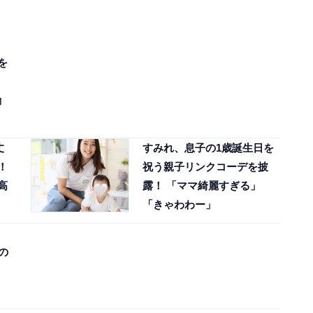
を
励
丈
すみれ、息子の1歳誕生日を
！
祝う親子リンクコーデを披
高
露！ 「ママ綺麗すぎる」
「きゃわわー」
の