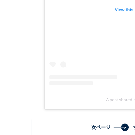
View this
A post shared
次ページ