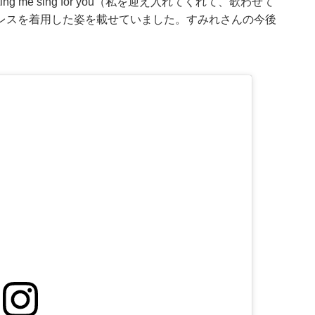
nd letting me sing for you（私を迎え入れてくれて、歌わせて
レスを着用した姿を載せていました。すみれさんの今後