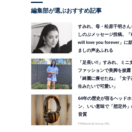
編集部が選ぶおすすめ記事
すみれ、母・松原千明さん
しのぶメッセージ投稿。「I
will love you forever」に
ましの声あふれる
「足長い!!」すみれ、ミニ
ファッションで美脚を披露
「綺麗に痩せたね」「女子
生みたいで可愛い」
64年の歴史が宿るヘッドホ
ン、いい意味で「想定外」
音質
PR(Marshall Group AB)