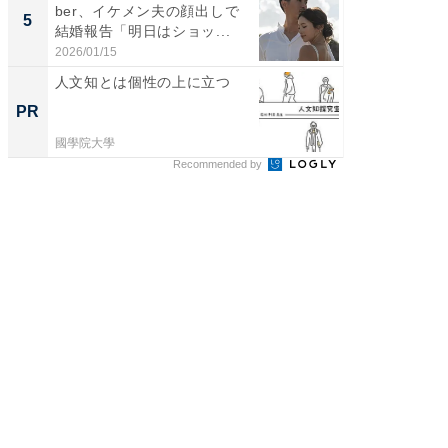
ber、イケメン夫の顔出しで
装姿が話
5
5
結婚報告「明日はショッ...
のお父さ
2026/01/15
2026/08/0
人文知とは個性の上に立つ
出雲大社
巨大神
PR
PR
國學院大學
國學院大
Recommended by