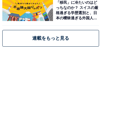
「移民」に冷たいのはど
っちなのか？ スイスの厳
格過ぎる学歴選別と、日
本の曖昧過ぎる外国人政
策
連載をもっと見る