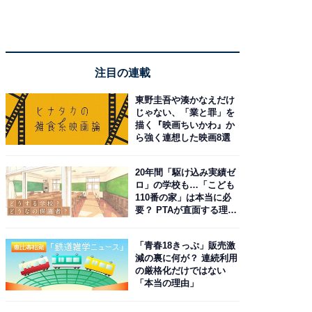
注目の連載
東野圭吾や湊かなえだけ
じゃない、「業と罪」を
描く『映画ちいかわ』か
ら強く連想した映画8選
20年間「駆け込み実績ゼ
ロ」の学校も…「こども
110番の家」は本当に必
要？ PTAが直面する理想
と現実
「青春18きっぷ」販売激
減の裏に何が？ 連続利用
の厳格化だけではない
「本当の理由」