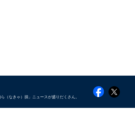
知ら（なきゃ）損」ニュースが盛りだくさん。