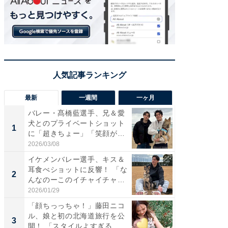
最新
一週間
一ヶ月
バレー・髙橋藍選手、兄＆愛
「さす
犬とのプライベートショット
は」高
1
1
に「超きちょー」「笑顔が見
災地を
れ...
「カ...
2026/03/08
2026/08/0
イケメンバレー選手、キス＆
「え、
耳食べショットに反響！ 「な
芸人、2
2
2
んなのーこのイチャイチャ
エットに
感...
2026/01/29
2026/08/0
「顔ちっっちゃ！」藤田ニコ
「脚が
ル、娘と初の北海道旅行を公
横川尚
3
3
開！ 「スタイルよすぎる
ムキな姿