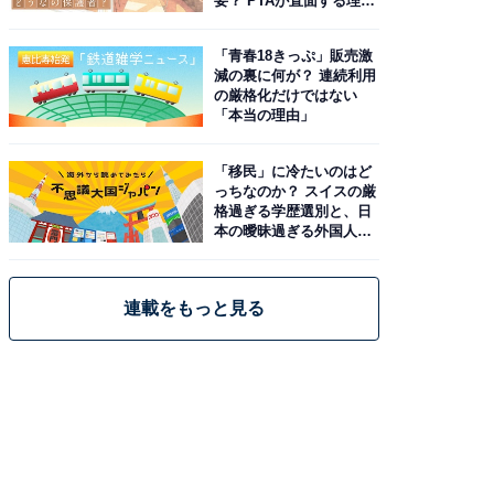
要？ PTAが直面する理想
と現実
「青春18きっぷ」販売激
減の裏に何が？ 連続利用
の厳格化だけではない
「本当の理由」
「移民」に冷たいのはど
っちなのか？ スイスの厳
格過ぎる学歴選別と、日
本の曖昧過ぎる外国人政
策
連載をもっと見る