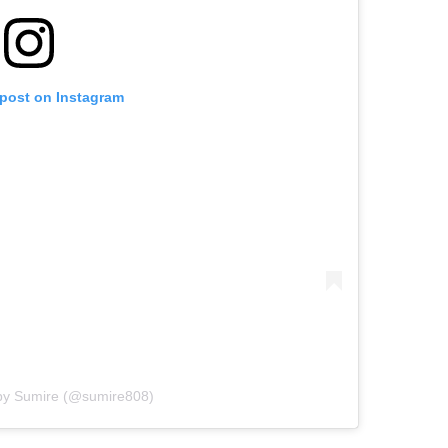
 post on Instagram
 by Sumire (@sumire808)