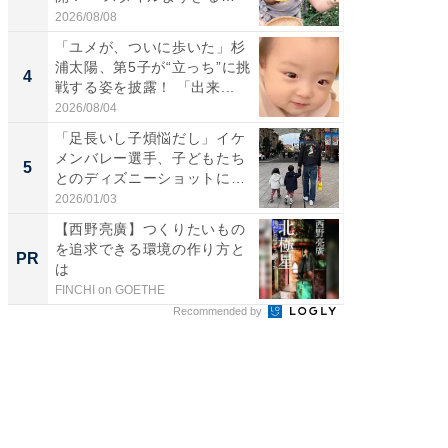
よ〜...
刃...
2026/08/08
2026/08/0
「ユメが、ついに歩いた」杉
「脳がバ
浦太陽、第5子が“立っち”に挑
装姿が話
4
4
戦する姿を披露！ 「出来...
のお父さ
2026/08/04
2026/08/0
「足長いし子煩悩だし」イケ
「急に
メンバレー選手、子どもたち
る」広
5
5
とのディズニーショットに
ョット
「か...
た」の..
2026/01/03
2026/08/0
【西野亮廣】つくりたいもの
【西野
を追求できる環境の作り方と
刊『北
PR
PR
は
くか』
FINCHI on GOETHE
FINCHI o
Recommended by