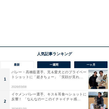
最新
一週間
一ヶ月
バレー・髙橋藍選手、兄＆愛犬とのプライベー
トショットに「超きちょー」「笑顔が見れ...
1
2026/03/08
イケメンバレー選手、キス＆耳食べショットに
反響！ 「なんなのーこのイチャイチャ感...
2