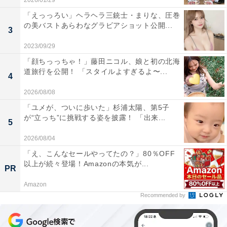
2026/01/29
「えっっろい」ヘラヘラ三銃士・まりな、圧巻
の美バストあらわなグラビアショット公開...
3
2023/09/29
「顔ちっっちゃ！」藤田ニコル、娘と初の北海
道旅行を公開！ 「スタイルよすぎるよ〜...
4
2026/08/08
「ユメが、ついに歩いた」杉浦太陽、第5子
が“立っち”に挑戦する姿を披露！ 「出来...
5
2026/08/04
「え、こんなセールやってたの？」80％OFF
以上が続々登場！Amazonの本気が...
PR
Amazon
Recommended by