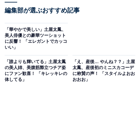
編集部が選ぶおすすめ記事
「華やかで美しい」土屋太鳳、
美人俳優との豪華ツーショット
に反響！ 「エレガントでカッコ
いい」
「誰よりも輝いてる」土屋太鳳
「え、産後… やんね？？」土屋
の美人姉、美腹筋際立つチア姿
太鳳、産後初のミニスカコーデ
にファン歓喜！ 「キレッキレの
に称賛の声！ 「スタイルよおお
体してる」
おおお」