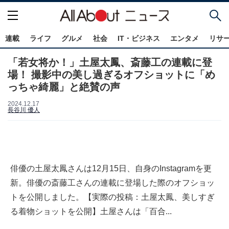
連載
ライフ
グルメ
社会
IT・ビジネス
エンタメ
リサ
「若女将か！」土屋太鳳、斎藤工の連載に登
場！ 撮影中の美し過ぎるオフショットに「め
っちゃ綺麗」と絶賛の声
2024.12.17
長谷川 優人
俳優の土屋太鳳さんは12月15日、自身のInstagramを更
新。俳優の斎藤工さんの連載に登場した際のオフショッ
トを公開しました。【実際の投稿：土屋太鳳、美しすぎ
る着物ショットを公開】土屋さんは「百合...