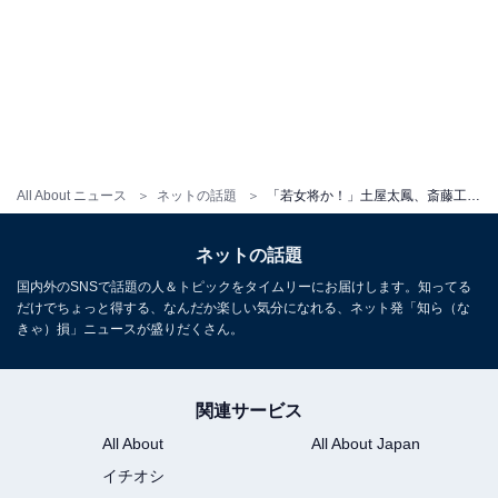
All About ニュース
ネットの話題
「若女将か！」土屋太鳳、斎藤工の連載に登場！ 撮影中の美し過ぎるオフショットに「めっちゃ綺麗」と絶賛の声
ネットの話題
国内外のSNSで話題の人＆トピックをタイムリーにお届けします。知ってる
だけでちょっと得する、なんだか楽しい気分になれる、ネット発「知ら（な
きゃ）損」ニュースが盛りだくさん。
関連サービス
All About
All About Japan
イチオシ