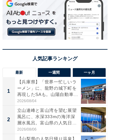
最新
一週間
一ヶ月
【兵庫県】「世界一忙しいラ
【兵庫
ーメン」に、龍野の城下町を
ーメン
1
1
再現したSAも。山陽自動車
再現した
道...
道...
2026/08/04
2026/08/0
立山連峰と富山湾を望む展望
【三重
風呂に、水深333mの海洋深
「鈴鹿天
2
2
層水風呂。富山県の人気日
は100
帰...
2026/08/06
2026/08/0
【山梨県の人気日帰り温泉】
ステラ