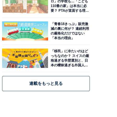
ロ」の学校も…「こども
110番の家」は本当に必
要？ PTAが直面する理想
と現実
「青春18きっぷ」販売激
減の裏に何が？ 連続利用
の厳格化だけではない
「本当の理由」
「移民」に冷たいのはど
っちなのか？ スイスの厳
格過ぎる学歴選別と、日
本の曖昧過ぎる外国人政
策
連載をもっと見る