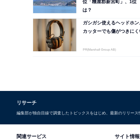
位「糟屋郡新宮町」、1位
は？
ガシガシ使えるヘッドホン
カッターでも傷がつきにく
PR(Marshall Group AB)
リサーチ
編集部が独自目線で調査したトピックスをはじめ、最新のリリース
関連サービス
サイト情報