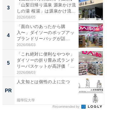
「山梨日帰り温泉 源泉かけ流
詰め放題
3
3
しの湯 桜湯」は源泉かけ流...
00円で「
2026/08/05
2026/08/0
「面白いのあったから購
「ミニオ
入〜」ダイソーのポップアッ
ッグ！ 
4
4
プランドリーバッグが話
ど、夏限
題。“さま...
2026/08/03
2026/08/0
「これ絶対に便利なやつや」
【埼玉
ダイソーの折り畳み式ランド
「行田天
5
5
リーバスケットが高評価「使
は和の
わ...
が...
2026/08/03
2026/08/0
人文知とは個性の上に立つ
手厚い“
の「人
PR
PR
國學院大學
國學院大
Recommended by