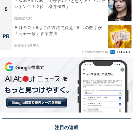
「KAWAII LAB.」でかわいいと思うアイドルラ
こちらもおすすめ
ンキング！ 2位「櫻井優衣」...
5
【福岡県版】今後、発展しそうな街（自治体）
ランキング！ 2位「福岡市博多区」、1位は？
2026/07/20
８月のロト6はこの方法で買え!!６つの数字が
『完全一致』する方法
PR
株式会社MURA
Recommended by
1
2
注目の連載