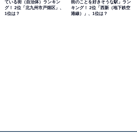
ている街（自治体）ランキン
街のことを好きそうな駅」ラン
グ！ 2位「北九州市戸畑区」、
キング！ 2位「西新（地下鉄空
1位は？
港線）」、1位は？
1位：福岡市中央区
1位は「福岡市中央区」でした。福岡市中央区は、福岡
市の中心部に位置し、九州北部における政治・経済の中
枢を担う地区です。区内には九州最大級の繁華街である
天神があり、多くの商業施設が集中しています。
さらに、舞鶴公園や大濠公園といった市民の憩いの場も
充実。区内には、みずほPayPayドームや福岡市動植物園
といった施設もあります。交通面では、西日本鉄道天神
大牟田線、福岡市交通局の空港線・七隈線が運行してい
ます。