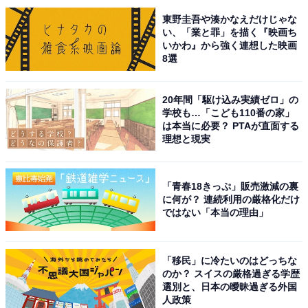
東野圭吾や湊かなえだけじゃな
い、「業と罪」を描く『映画ち
いかわ』から強く連想した映画
8選
20年間「駆け込み実績ゼロ」の
学校も…「こども110番の家」
は本当に必要？ PTAが直面する
理想と現実
「青春18きっぷ」販売激減の裏
に何が？ 連続利用の厳格化だけ
ではない「本当の理由」
「移民」に冷たいのはどっちな
のか？ スイスの厳格過ぎる学歴
選別と、日本の曖昧過ぎる外国
人政策