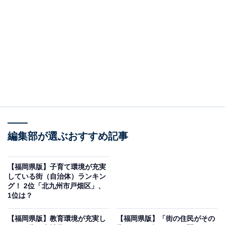
町内には立花山があり、山頂からは福岡市街を一望でき
る人気の登山スポットとなっています。海岸部には新宮
海水浴場があり、沖合には猫の島として知られる相島が
あります。大型家具店やホームセンターが立地し、買い
物環境も充実。交通面では、西日本鉄道貝塚線とJR鹿児
島本線が通っています。
編集部が選ぶおすすめ記事
【福岡県版】子育て環境が充実
している街（自治体）ランキン
グ！ 2位「北九州市戸畑区」、
1位は？
【福岡県版】教育環境が充実し
【福岡県版】「街の住民がその