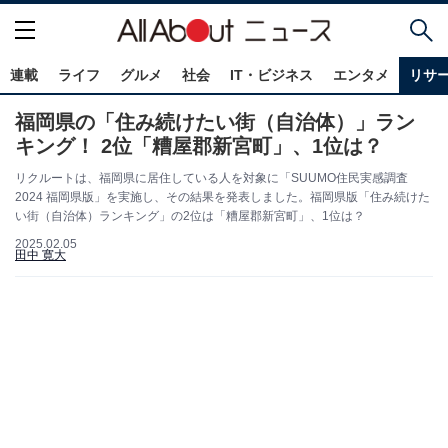
連載
ライフ
グルメ
社会
IT・ビジネス
エンタメ
リサ
福岡県の「住み続けたい街（自治体）」ラン
キング！ 2位「糟屋郡新宮町」、1位は？
リクルートは、福岡県に居住している人を対象に「SUUMO住民実感調査
2024 福岡県版」を実施し、その結果を発表しました。福岡県版「住み続けた
い街（自治体）ランキング」の2位は「糟屋郡新宮町」、1位は？
2025.02.05
田中 寛大