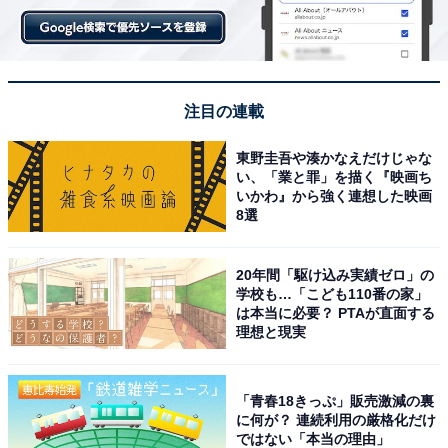
注目の連載
東野圭吾や湊かなえだけじゃな
い、「業と罪」を描く『映画ち
いかわ』から強く連想した映画
8選
20年間「駆け込み実績ゼロ」の
学校も…「こども110番の家」
は本当に必要？ PTAが直面する
理想と現実
「青春18きっぷ」販売激減の裏
に何が？ 連続利用の厳格化だけ
ではない「本当の理由」