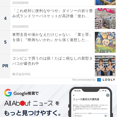
2026/08/06
「これ絶対に便利なやつや」ダイソーの折り畳
み式ランドリーバスケットが高評価「使わ...
4
2026/08/03
東野圭吾や湊かなえだけじゃない、「業と罪」
を描く『映画ちいかわ』から強く連想した...
5
2026/08/07
コンビニで買うのは損！たばこ税なしの新型タ
バコが爆売れ中
PR
株式会社HAL
Recommended by