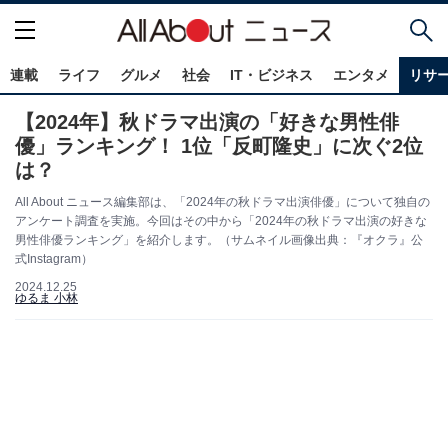
連載
ライフ
グルメ
社会
IT・ビジネス
エンタメ
リサ
【2024年】秋ドラマ出演の「好きな男性俳
優」ランキング！ 1位「反町隆史」に次ぐ2位
は？
All About ニュース編集部は、「2024年の秋ドラマ出演俳優」について独自の
アンケート調査を実施。今回はその中から「2024年の秋ドラマ出演の好きな
男性俳優ランキング」を紹介します。（サムネイル画像出典：『オクラ』公
式Instagram）
2024.12.25
ゆるま 小林