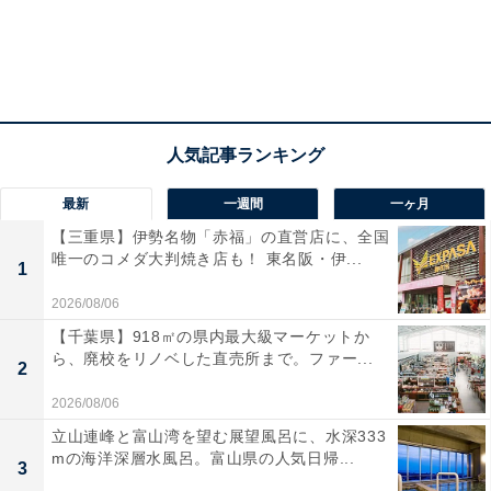
最新
一週間
一ヶ月
【三重県】伊勢名物「赤福」の直営店に、全国
唯一のコメダ大判焼き店も！ 東名阪・伊...
1
2026/08/06
【千葉県】918㎡の県内最大級マーケットか
ら、廃校をリノベした直売所まで。ファー...
2
2026/08/06
立山連峰と富山湾を望む展望風呂に、水深333
mの海洋深層水風呂。富山県の人気日帰...
3