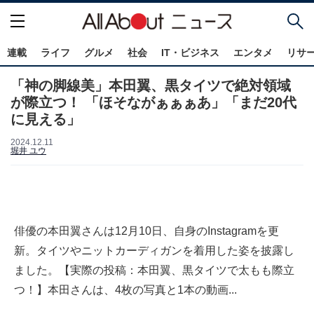
連載
ライフ
グルメ
社会
IT・ビジネス
エンタメ
リサ
「神の脚線美」本田翼、黒タイツで絶対領域
が際立つ！ 「ほそながぁぁぁあ」「まだ20代
に見える」
2024.12.11
堀井 ユウ
俳優の本田翼さんは12月10日、自身のInstagramを更
新。タイツやニットカーディガンを着用した姿を披露し
ました。【実際の投稿：本田翼、黒タイツで太もも際立
つ！】本田さんは、4枚の写真と1本の動画...