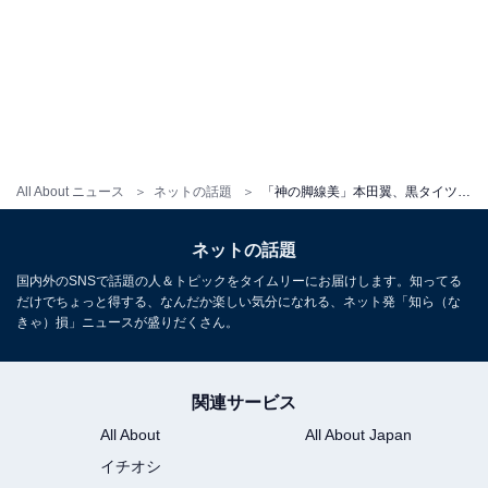
All About ニュース
ネットの話題
「神の脚線美」本田翼、黒タイツで絶対領域が際立つ！ 「ほそながぁぁぁあ」「まだ20代に見える」
ネットの話題
国内外のSNSで話題の人＆トピックをタイムリーにお届けします。知ってる
だけでちょっと得する、なんだか楽しい気分になれる、ネット発「知ら（な
きゃ）損」ニュースが盛りだくさん。
関連サービス
All About
All About Japan
イチオシ