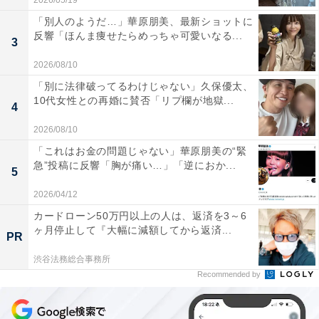
2026/05/19
「別人のようだ…」華原朋美、最新ショットに
反響「ほんま痩せたらめっちゃ可愛いなる...
3
2026/08/10
「別に法律破ってるわけじゃない」久保優太、
10代女性との再婚に賛否「リプ欄が地獄...
4
2026/08/10
「これはお金の問題じゃない」華原朋美の“緊
急”投稿に反響「胸が痛い…」「逆におか...
5
2026/04/12
カードローン50万円以上の人は、返済を3～6
ヶ月停止して『大幅に減額してから返済...
PR
渋谷法務総合事務所
Recommended by