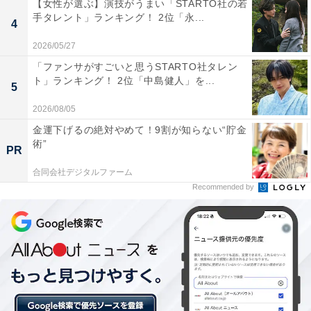
【女性が選ぶ】演技がうまい「STARTO社の若
手タレント」ランキング！ 2位「永...
4
2026/05/27
「ファンサがすごいと思うSTARTO社タレン
A post shared by 富田望生 (@tomitamiu)
ト」ランキング！ 2位「中島健人」を...
5
2026/08/05
1位は、2000年2月25日生まれ、24歳の富田望生さん。
金運下げるの絶対やめて！9割が知らない“貯金
2015年公開の『ソロモンの偽証』で映画初出演を果た
術”
PR
し、2019年放送のNHK連続テレビ小説『なつぞら』では
広瀬すずさんが演じるヒロインの親友役で出演し、知名
合同会社デジタルファーム
Recommended by
度が急上昇しました。
中村倫也さん主演のドラマ『美食探偵 明智五郎』（日本
テレビ系）やお笑いコンビ「南海キャンディーズ」のし
ずちゃん役を演じたドラマ『だが、情熱はある』（日本
テレビ系）など数々の話題作に出演。2025年1月には、
初主演を務める映画『港に灯りがともる』が公開されま