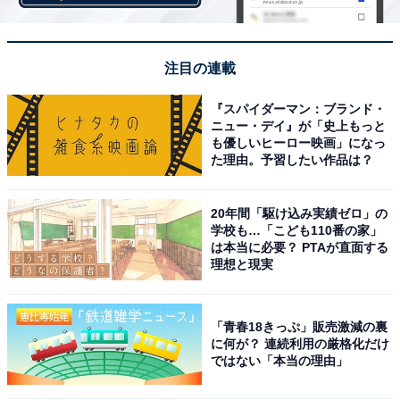
す。
注目の連載
この記事の筆者：福島 ゆき プロフィール
アニメや漫画のレビュー、エンタメトピックスなどを中
『スパイダーマン：ブランド・
心に、オールジャンルで執筆中のライター。時々、店舗
ニュー・デイ』が「史上もっと
も優しいヒーロー映画」になっ
取材などのリポート記事も担当。All AboutおよびAll
た理由。予習したい作品は？
About ニュースでのライター歴は5年。
20年間「駆け込み実績ゼロ」の
学校も…「こども110番の家」
5位までのランキング結果を見
次ページ
は本当に必要？ PTAが直面する
る！
理想と現実
「青春18きっぷ」販売激減の裏
に何が？ 連続利用の厳格化だけ
ではない「本当の理由」