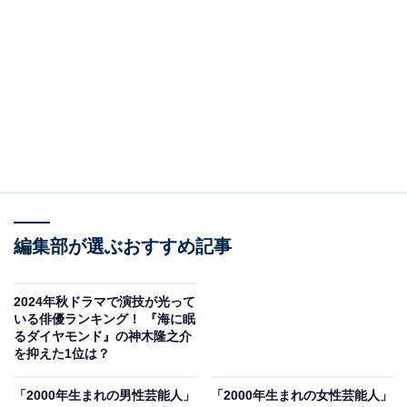
A post shared by 日曜劇場『海に眠るダイヤモンド』【公式】 (@umi
2位は、1997年10月2日生まれ、27歳の杉咲花さん。子
役としての活動を経て、2016年公開の映画『湯を沸かす
ほどの熱い愛』で主演・宮沢りえさんが演じる主人公の
編集部が選ぶおすすめ記事
娘役を演じ、第40回日本アカデミー賞で、最優秀助演女
優賞と新人俳優賞をダブル受賞しました。
2024年秋ドラマで演技が光って
いる俳優ランキング！ 『海に眠
るダイヤモンド』の神木隆之介
2024年は、映画『朽ちないサクラ』やドラマ『アンメッ
を抑えた1位は？
ト ある脳外科医の日記』（カンテレ・フジテレビ系）な
「2000年生まれの男性芸能人」
「2000年生まれの女性芸能人」
どで主演を務め、持ち前の演技力を発揮。現在放送中の