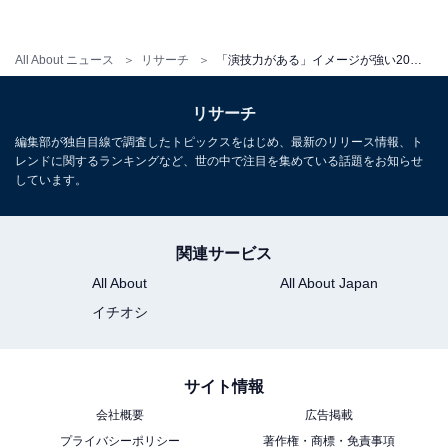
1
2
All About ニュース
リサーチ
「演技力がある」イメージが強い20代女性俳優ランキング！ 2位「杉咲花」を抑えた1位は？
リサーチ
編集部が独自目線で調査したトピックスをはじめ、最新のリリース情報、ト
レンドに関するランキングなど、世の中で注目を集めている話題をお知らせ
しています。
関連サービス
All About
All About Japan
イチオシ
サイト情報
会社概要
広告掲載
プライバシーポリシー
著作権・商標・免責事項