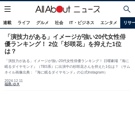
連載
ライフ
グルメ
社会
IT・ビジネス
エンタメ
リサ
「演技力がある」イメージが強い20代女性俳
優ランキング！ 2位「杉咲花」を抑えた1位
は？
「演技力がある」イメージが強い20代女性俳優ランキング！ 日曜劇場『海に
眠るダイヤモンド』（TBS系）に出演中の杉咲花さんを抑えた1位は？ （サム
ネイル画像出典：『海に眠るダイヤモンド』の公式Instagram）
2024.12.11
福島 ゆき