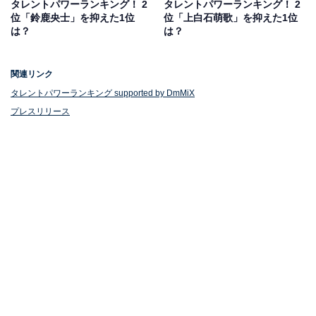
タレントパワーランキング！ 2
タレントパワーランキング！ 2
日曜劇場『海に眠るダイヤモンド』（TBS系）では、長
位「鈴鹿央士」を抑えた1位
位「上白石萌歌」を抑えた1位
崎県・端島の食堂で働くヒロイン・朝子役を演じ、視聴
は？
は？
者を魅了しています。
関連リンク
タレントパワーランキング supported by DmMiX
プレスリリース
1位：富田望生