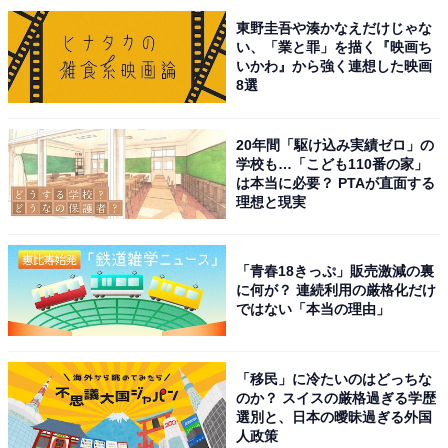
東野圭吾や湊かなえだけじゃな
【 ポスター＆放送日解禁!! 】
#神木隆之介
#斎藤工
い、「業と罪」を描く『映画ち
いかわ』から強く連想した映画
#杉咲花
#池田エライザ
#清水尋也
#中嶋朋子
/
8選
#國村隼
#土屋太鳳
#沢村一樹
#宮本信子
20年間「駆け込み実績ゼロ」の
???/?? ??:?? ??????
学校も…「こども110番の家」
￣￣￣￣￣￣￣￣￣￣￣￣
は本当に必要？ PTAが直面する
理想と現実
pic.twitter.com/8Qj941oUiS
— 10月期日曜劇場『海に眠るダイヤモンド』【公
「青春18きっぷ」販売激減の裏
式】 (@umininemuru_tbs)
October 1, 2024
に何が？ 連続利用の厳格化だけ
ではない「本当の理由」
1位に選ばれたのは『海に眠るダイヤモンド』（TBS
系）でした。神木隆之介さんが日曜劇場作品で初主演を
「移民」に冷たいのはどっちな
務めるドラマとなっており、脚本は野木亜紀子さん、監
のか？ スイスの厳格過ぎる学歴
選別と、日本の曖昧過ぎる外国
督は塚原あゆ子さんというヒットメーカーが勢ぞろいし
人政策