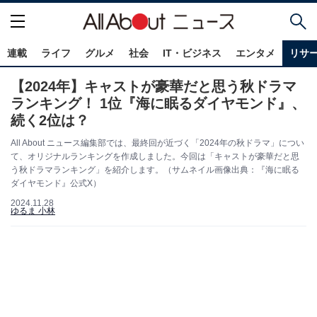
連載
ライフ
グルメ
社会
IT・ビジネス
エンタメ
リサ
【2024年】キャストが豪華だと思う秋ドラマ
ランキング！ 1位『海に眠るダイヤモンド』、
続く2位は？
All About ニュース編集部では、最終回が近づく「2024年の秋ドラマ」につい
て、オリジナルランキングを作成しました。今回は「キャストが豪華だと思
う秋ドラマランキング」を紹介します。（サムネイル画像出典：『海に眠る
ダイヤモンド』公式X）
2024.11.28
ゆるま 小林