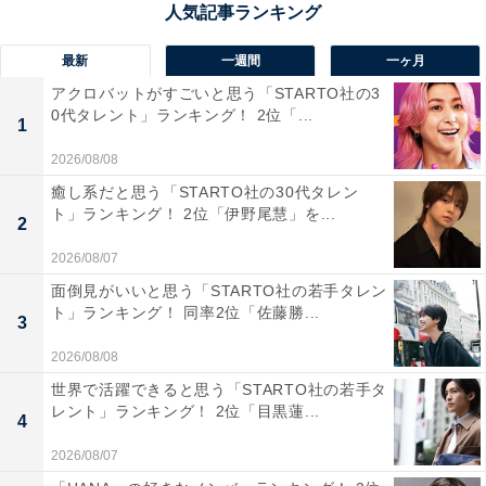
最新
一週間
一ヶ月
アクロバットがすごいと思う「STARTO社の3
0代タレント」ランキング！ 2位「...
1
相棒 season22 Blu-ray BOX [Blu-ray]
2026/08/08
Amazonで見る
癒し系だと思う「STARTO社の30代タレン
ト」ランキング！ 2位「伊野尾慧」を...
2
2026/08/07
面倒見がいいと思う「STARTO社の若手タレン
ト」ランキング！ 同率2位「佐藤勝...
3
2026/08/08
『相棒』の商品をAmazonで見る
世界で活躍できると思う「STARTO社の若手タ
レント」ランキング！ 2位「目黒蓮...
4
2026/08/07