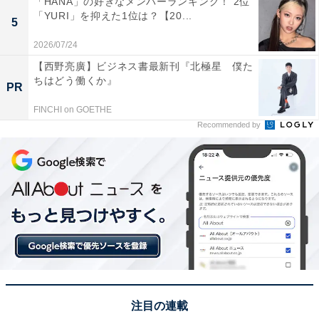
「HANA」の好きなメンバーランキング！ 2位
「YURI」を抑えた1位は？【20...
5
2026/07/24
【西野亮廣】ビジネス書最新刊『北極星 僕た
ちはどう働くか』
PR
FINCHI on GOETHE
Recommended by
1位：海に眠るダイヤモンド
注目の連載
❁ 10月期日曜劇場
#海に眠るダイヤモンド
❁