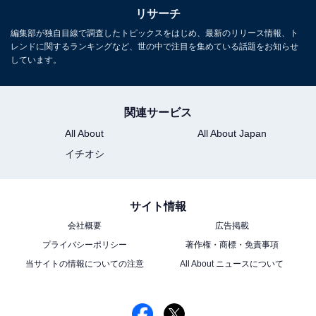
リサーチ
※回答者コメントは原文ママです
編集部が独自目線で調査したトピックスをはじめ、最新のリリース情報、ト
レンドに関するランキングなど、世の中で注目を集めている話題をお知らせ
しています。
この記事の筆者：ゆるま 小林 プロフィール
長年にわたってテレビ局でバラエティー番組、情報番組
などを制作。その後、フリーランスの編集・ライターに
関連サービス
転身。芸能情報に精通し、週刊誌、ネットニュースでテ
All About
All About Japan
レビや芸能人に関するコラムなどを執筆。編集プロダク
イチオシ
ション「ゆるま」を立ち上げる。
サイト情報
会社概要
広告掲載
『海に眠るダイヤモンド』の商品をAmazonで見る
プライバシーポリシー
著作権・商標・免責事項
当サイトの情報についての注意
All About ニュースについて