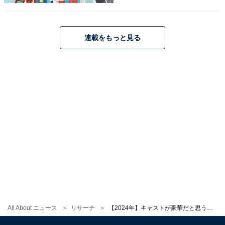
た作品です。1955年からの石炭産業で躍進した長崎県・
端島と、現代の東京を舞台とする壮大なストーリーで人
気を集めています。
連載をもっと見る
スタッフだけでなくキャストも豪華で、斎藤工さん、杉
咲花さん、池田エライザさん、清水尋也さん、土屋太鳳
さんが出演。沢村一樹さん、宮本信子さん、國村隼さん
といったベテランも参加し、本格的な演技を見られるド
ラマとして支持されています。
回答者からは、「主演の神木さんをはじめ、演技派の俳
優がそろっている」（60代女性／東京都）、「現代、過
去の話ともにとてもキャストが豪華だと感じる」（20代
女性／愛知県）、「有名俳優さんをあまり知らない私で
も、豪華キャストだと感じる」（40代女性／福岡県）な
All About ニュース
リサーチ
【2024年】キャストが豪華だと思う秋ドラマランキング！ 1位『海に眠るダイヤモンド』、続く2位は？
どの意見が寄せられました。