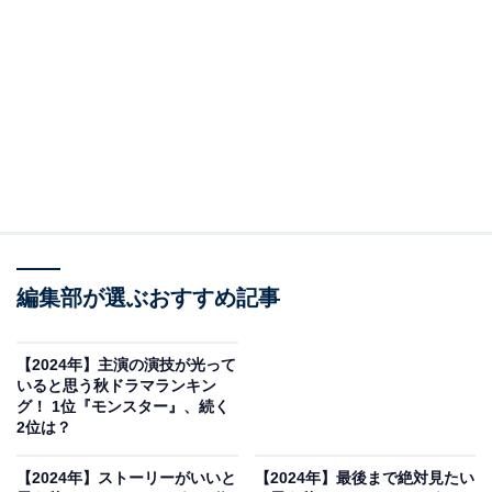
A post shared by 【公式】相棒 (@aibou_official)
2位に選ばれたのは『相棒 season23』（テレビ朝日系）
編集部が選ぶおすすめ記事
です。2002年10月に連続ドラマ化された『相棒』の新シ
リーズとして放送されている『相棒 season23』。水谷
豊さん演じる杉下右京と、寺脇康文さん演じる亀山薫の
【2024年】主演の演技が光って
いると思う秋ドラマランキン
黄金コンビが復活して3シーズン目の作品となります。
グ！ 1位『モンスター』、続く
2位は？
新シリーズもスリリングなストーリー展開が人気で、常
【2024年】ストーリーがいいと
【2024年】最後まで絶対見たい
に高視聴率を記録。メインキャストの2人のほかに長年