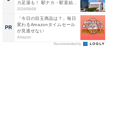
カ足湯も！ 駅ナカ・駅直結
層水風
ス...
帰...
2026/08/08
2026/08/0
「今日の目玉商品は？」毎日
上質な眠
変わるAmazonタイムセール
座で体感
PR
PR
が見逃せない
Amazon
ReFa GIN
Recommended by