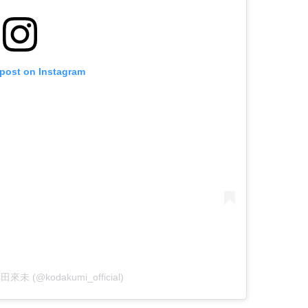
 post on Instagram
倖田來未 (@kodakumi_official)