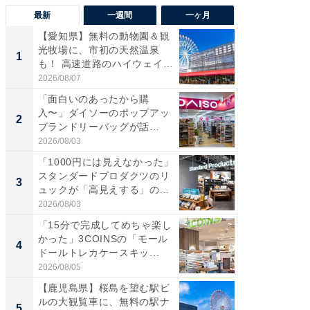
最新
一週間
一ヶ月
【愛知県】無料の動物園＆観
【兵庫
光牧場に、市初の天然温泉
ーメン
1
1
も！ 高速道路のハイウェイオ
再現した
ア...
道...
2026/08/07
2026/08/0
「面白いのあったから購
【三重
入〜」ダイソーのポップアッ
の直営
2
2
プランドリーバッグが話
ダ大判焼
題。“さま...
伊...
2026/08/03
2026/08/0
「1000円には見えなかった」
【千葉県
スタンダードプロダクツのリ
級マー
3
3
ュックが「高見えする」の...
ノベし
ー...
2026/08/03
2026/08/0
「15分で完成してめちゃ楽し
「100
かった」3COINSの「モール
スタン
4
4
ドールトレカケースキッ...
ュックが
2026/08/05
2026/08/0
【鹿児島県】桜島を望む駅ビ
立山連
ルの大観覧車に、無料の駅ナ
風呂に、
5
5