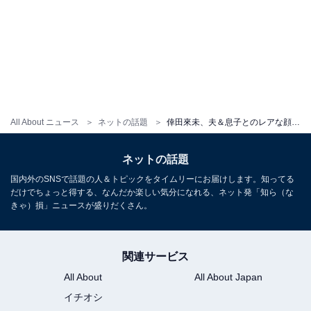
All About ニュース
ネットの話題
倖田來未、夫＆息子とのレアな顔出しスリーショット公開！ 「最高な親子」「これは永久保存版&宝物」
ネットの話題
国内外のSNSで話題の人＆トピックをタイムリーにお届けします。知ってる
だけでちょっと得する、なんだか楽しい気分になれる、ネット発「知ら（な
きゃ）損」ニュースが盛りだくさん。
関連サービス
All About
All About Japan
イチオシ