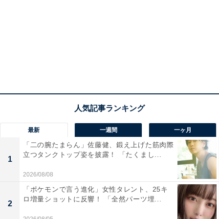
最新
一週間
一ヶ月
「二の腕たまらん」佐藤健、鍛え上げた筋肉際
立つタンクトップ姿を披露！ 「たくまし...
1
2026/08/08
「ポケモンで言う進化」女性タレント、25キ
ロ増量ショットに反響！ 「全然パーツ埋...
2