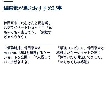
編集部が選ぶおすすめ記事
倖田來未、たむけんと夏を楽し
むプライベートショット！ 「め
ちゃくちゃ楽しそう」「素敵す
ぎるうううう」
「最強姉妹」倖田來未＆
「最強コンビ」AI、倖田來未と
misono、USJを満喫するツー
格好いいツーショット公開！
ショットを公開！ 「2人揃って
「気づいたら号泣してました」
パンチ効きすぎ」
「めちゃくちゃ感動」