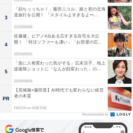
2026/08/05
「顔ちっっちゃ！」藤田ニコル、娘と初の北海
道旅行を公開！ 「スタイルよすぎるよ〜...
3
2026/08/08
佐藤健、ピアノ4台ある広すぎる自宅を大公
開！ 「特注ソファーも凄い」「お部屋の広...
4
2025/09/02
「急に人相変わった気がする」広末涼子、地上
波復帰ショットに「なんか顔変わった」の...
5
2026/08/06
【見城徹×藤田晋】AI時代でも変わらない経営
者の本質
PR
FINCHI on GOETHE
Recommended by