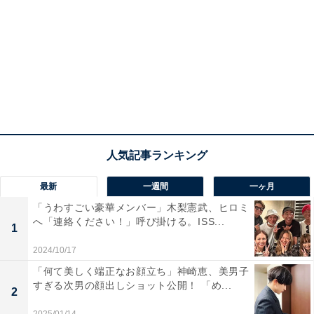
最新
一週間
一ヶ月
「うわすごい豪華メンバー」木梨憲武、ヒロミ
へ「連絡ください！」呼び掛ける。ISS...
1
2024/10/17
「何て美しく端正なお顔立ち」神崎恵、美男子
すぎる次男の顔出しショット公開！ 「め...
2