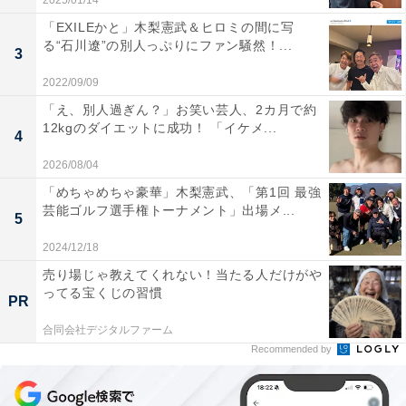
2025/01/14
「EXILEかと」木梨憲武＆ヒロミの間に写
る“石川遼”の別人っぷりにファン騒然！...
3
2022/09/09
「え、別人過ぎん？」お笑い芸人、2カ月で約
12kgのダイエットに成功！ 「イケメ...
4
2026/08/04
「めちゃめちゃ豪華」木梨憲武、「第1回 最強
芸能ゴルフ選手権トーナメント」出場メ...
5
2024/12/18
売り場じゃ教えてくれない！当たる人だけがや
ってる宝くじの習慣
PR
合同会社デジタルファーム
Recommended by