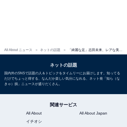
All About ニュース
ネットの話題
「綺麗な足」志田未来、レアな美脚ショットに反響の声続出！ 「ほんっっっっとうに可愛すぎます」
ネットの話題
国内外のSNSで話題の人＆トピックをタイムリーにお届けします。知ってる
だけでちょっと得する、なんだか楽しい気分になれる、ネット発「知ら（な
きゃ）損」ニュースが盛りだくさん。
関連サービス
All About
All About Japan
イチオシ