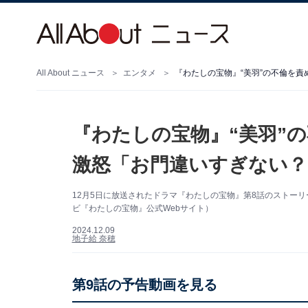
All About ニュース
エンタメ
『わたしの宝物』“美羽”の
激怒「お門違いすぎない？
12月5日に放送されたドラマ『わたしの宝物』第8話のストー
ビ『わたしの宝物』公式Webサイト）
2024.12.09
地子給 奈穂
第9話の予告動画を見る