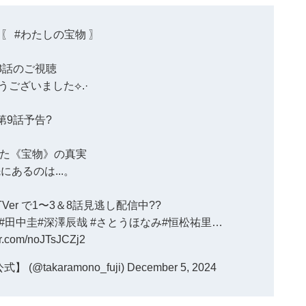
 〖
#わたしの宝物
〗
8話のご視聴
うございました⟡.·
第9話予告?
た《宝物》の真実
にあるのは...。
TVer
で1〜3＆8話見逃し配信中??
#田中圭
#深澤辰哉
#さとうほなみ
#恒松祐里
…
ter.com/noJTsJCZj2
@takaramono_fuji)
December 5, 2024