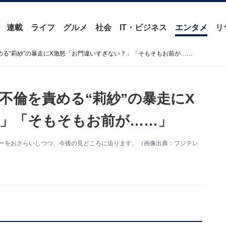
連載
ライフ
グルメ
社会
IT・ビジネス
エンタメ
リ
『わたしの宝物』“美羽”の不倫を責める“莉紗”の暴走にX激怒「お門違いすぎない？」「そもそもお前が……」
不倫を責める“莉紗”の暴走にX
」「そもそもお前が……」
リーをおさらいしつつ、今後の見どころに迫ります。（画像出典：フジテレ