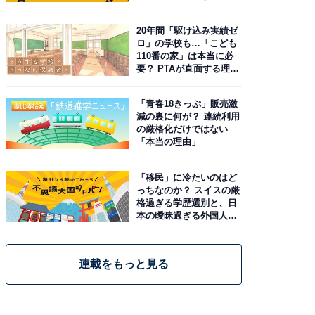
由。予習したい作品は？
20年間「駆け込み実績ゼ
ロ」の学校も…「こども
110番の家」は本当に必
要？ PTAが直面する理想
と現実
「青春18きっぷ」販売激
減の裏に何が？ 連続利用
の厳格化だけではない
「本当の理由」
「移民」に冷たいのはど
っちなのか？ スイスの厳
格過ぎる学歴選別と、日
本の曖昧過ぎる外国人政
策
連載をもっと見る