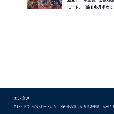
激変！ 「今全員、宏樹応援
モード」「誰も冬月求めて
い」X“手のひら返し”
エンタメ
テレビドラマのレポートから、国内外の気になる音楽事情、意外と