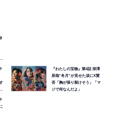
卵
く
中
『わたしの宝物』第4話 深澤
辰哉“冬月”が見せた涙にX賛
す
否「胸が張り裂けそう」「マ
た
ジで何なんだよ」
中
に