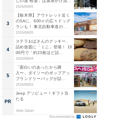
しの湯 桜湯」は源泉かけ流...
は100
2026/08/05
2026/08/0
【栃木県】アウトレット近く
「ミニオ
のSAに、600㎡の広々ドッグ
ッグ！ 
3
3
ランも！ 東北自動車道の...
ど、夏限
2026/08/05
2026/08/0
ステラおばさんのクッキー、
ステラ
詰め放題に「ミニ」登場！ 15
詰め放題
4
4
00円で「約23枚ほど詰...
00円で「
2026/08/04
2026/08/0
「面白いのあったから購
【埼玉
入〜」ダイソーのポップアッ
「行田天
5
5
プランドリーバッグが話
は和の
題。“さま...
が...
2026/08/03
2026/08/0
Jeep アソビュー！ギフト当
特別な名
たる
で選ぶR
PR
PR
Jeep Japan
ReFa GIN
Recommended by