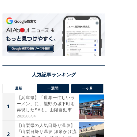
最新
一週間
一ヶ月
【兵庫県】「世界一忙しいラ
「気に
ーメン」に、龍野の城下町を
る〜」3
1
1
再現したSAも。山陽自動車
バー」
道...
好...
2026/08/04
2026/07/3
【山梨県の人気日帰り温泉】
【三重
「山梨日帰り温泉 源泉かけ流
「鈴鹿天
2
2