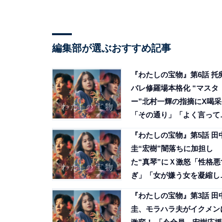
編集部が選ぶおすすめ記事
『わたしの宝物』第6話 托
バレ修羅場本格化 “マスタ
ー”北村一輝の指摘にX喝采
「その通り」「よく言って
れた」
『わたしの宝物』第5話 田
圭“宏樹”闇落ちに加担し
た“真琴”にＸ激怒「性格悪
ぎ」「女が嫌う女を凝縮し
ような女」
『わたしの宝物』第3話 田
圭、モラハラ夫がイクメン