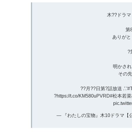
木??ドラマ
第
ありがと
?
明かされ
その先
??月??日第?話放送 .′.′
#
?
https://t.co/KM580uPVRD
#松本若菜
pic.twit
— 『わたしの宝物』木10ドラマ【公式】 (