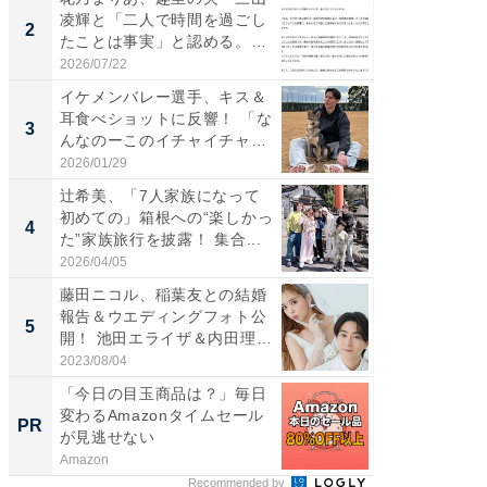
凌輝と「二人で時間を過ごし
芸人、2
2
2
たことは事実」と認める。
エットに
「不...
2026/07/22
2026/08/0
イケメンバレー選手、キス＆
「脚が
耳食べショットに反響！ 「な
横川尚
3
3
んなのーこのイチャイチャ
ムキな姿
感...
刃...
2026/01/29
2026/08/0
辻希美、「7人家族になって
「脳がバ
初めての」箱根への“楽しかっ
装姿が話
4
4
た”家族旅行を披露！ 集合...
のお父さ
2026/04/05
2026/08/0
藤田ニコル、稲葉友との結婚
「急に
報告＆ウエディングフォト公
る」広
5
5
開！ 池田エライザ＆内田理
ョット
央...
た」の..
2023/08/04
2026/08/0
「今日の目玉商品は？」毎日
「え、
変わるAmazonタイムセール
の？」8
PR
PR
が見逃せない
場！Ama
Amazon
Amazon
Recommended by