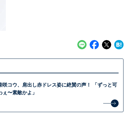
柴咲コウ、肩出し赤ドレス姿に絶賛の声！ 「ずっと可
わぇ〜素敵かよ」