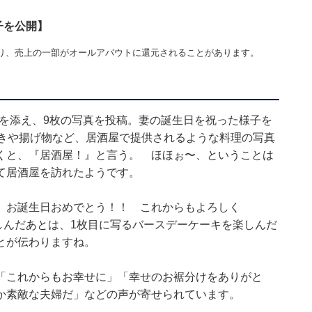
子を公開】
り、売上の一部がオールアバウトに還元されることがあります。
グを添え、9枚の写真を投稿。妻の誕生日を祝った様子を
焼きや揚げ物など、居酒屋で提供されるような料理の写真
くと、『居酒屋！』と言う。 ほほぉ〜、ということは
て居酒屋を訪れたようです。
 お誕生日おめでとう！！ これからもよろしく
しんだあとは、1枚目に写るバースデーケーキを楽しんだ
とが伝わりますね。
「これからもお幸せに」「幸せのお裾分けをありがと
か素敵な夫婦だ」などの声が寄せられています。