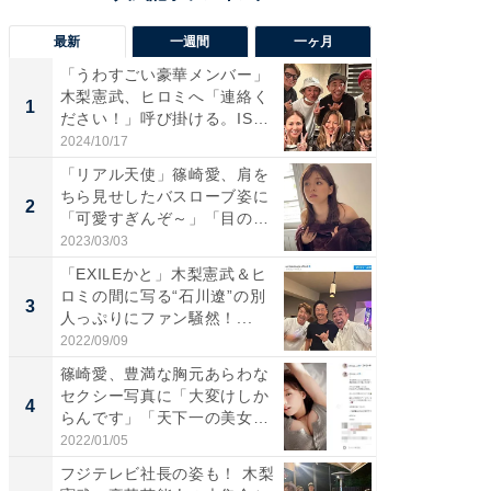
最新
一週間
一ヶ月
「うわすごい豪華メンバー」
「さす
木梨憲武、ヒロミへ「連絡く
は」高
1
1
ださい！」呼び掛ける。IS
災地を
S...
「カ...
2024/10/17
2026/08/0
「リアル天使」篠崎愛、肩を
「女の
ちら見せしたバスローブ姿に
介、バ
2
2
「可愛すぎんぞ～」「目の表
らのプレ
情...
愛...
2023/03/03
2026/08/0
「EXILEかと」木梨憲武＆ヒ
「脚が
ロミの間に写る“石川遼”の別
横川尚
3
3
人っぷりにファン騒然！...
ムキな姿
刃...
2022/09/09
2026/08/0
篠崎愛、豊満な胸元あらわな
「え、
セクシー写真に「大変けしか
芸人、2
4
4
らんです」「天下一の美女で
エットに
す...
2022/01/05
2026/08/0
フジテレビ社長の姿も！ 木梨
「脳がバ