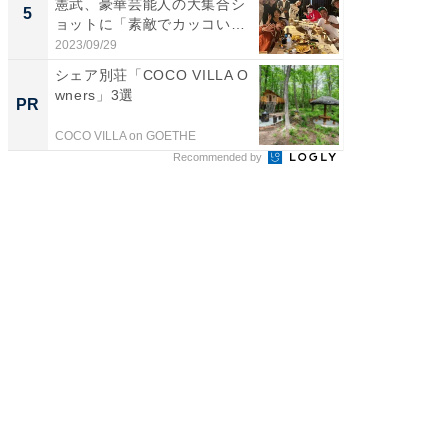
憲武、豪華芸能人の大集合シ
装姿が話
5
5
ョットに「素敵でカッコい
のお父さ
い...
2023/09/29
2026/08/0
シェア別荘「COCO VILLA O
シェア別荘
wners」3選
wners
PR
PR
COCO VILLA on GOETHE
COCO VIL
Recommended by