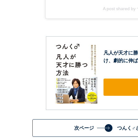
A post shared 
凡人が天才に勝
け、劇的に伸ば
次ページ
つんく♂