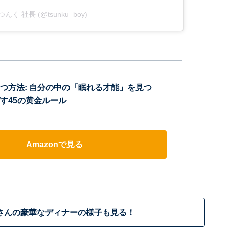
by つんく 社長 (@tsunku_boy)
つ方法: 自分の中の「眠れる才能」を見つ
す45の黄金ルール
Amazonで見る
さんの豪華なディナーの様子も見る！