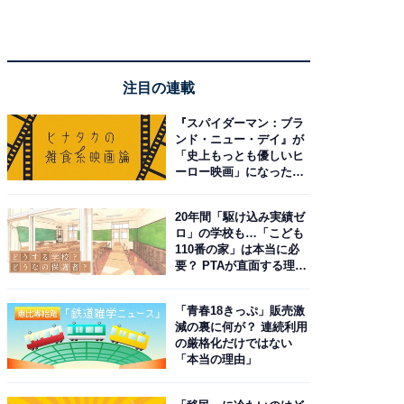
注目の連載
『スパイダーマン：ブラ
ンド・ニュー・デイ』が
「史上もっとも優しいヒ
ーロー映画」になった理
由。予習したい作品は？
20年間「駆け込み実績ゼ
ロ」の学校も…「こども
110番の家」は本当に必
要？ PTAが直面する理想
と現実
「青春18きっぷ」販売激
減の裏に何が？ 連続利用
の厳格化だけではない
「本当の理由」