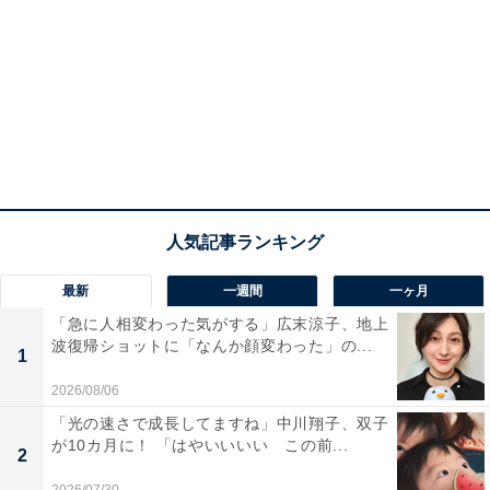
最新
一週間
一ヶ月
「急に人相変わった気がする」広末涼子、地上
波復帰ショットに「なんか顔変わった」の...
1
2026/08/06
「光の速さで成長してますね」中川翔子、双子
が10カ月に！ 「はやいいいい この前...
2