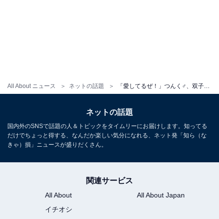
All About ニュース
ネットの話題
「愛してるぜ！」つんく♂、双子の16歳バースデー祝福！ 愛情たっぷり弁当に“顔出し”ショットも公開
ネットの話題
国内外のSNSで話題の人＆トピックをタイムリーにお届けします。知ってる
だけでちょっと得する、なんだか楽しい気分になれる、ネット発「知ら（な
きゃ）損」ニュースが盛りだくさん。
関連サービス
All About
All About Japan
イチオシ