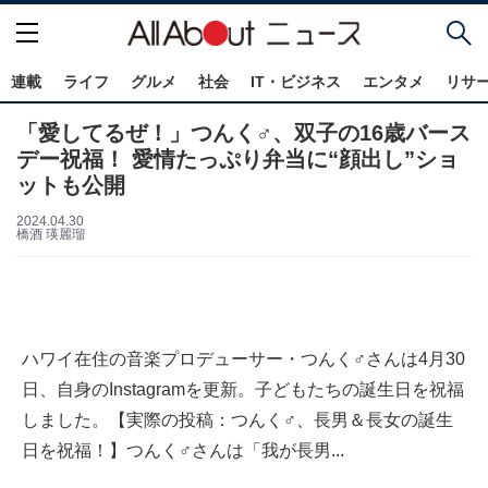
連載
ライフ
グルメ
社会
IT・ビジネス
エンタメ
リサ
「愛してるぜ！」つんく♂、双子の16歳バース
デー祝福！ 愛情たっぷり弁当に“顔出し”ショ
ットも公開
2024.04.30
橋酒 瑛麗瑠
ハワイ在住の音楽プロデューサー・つんく♂さんは4月30
日、自身のInstagramを更新。子どもたちの誕生日を祝福
しました。【実際の投稿：つんく♂、長男＆長女の誕生
日を祝福！】つんく♂さんは「我が長男...