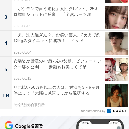
2026/07/30
「ポケモンで言う進化」女性タレント、25キ
ロ増量ショットに反響！ 「全然パーツ埋...
3
2026/08/05
「え、別人過ぎん？」お笑い芸人、2カ月で約
12kgのダイエットに成功！ 「イケメ...
4
2026/08/04
女装姿が話題の47歳2児の父親、ビフォーアフ
ター姿を公開！ 「素顔もお美しくて納...
5
2025/06/12
リボ払い50万円以上の人は、返済を3～6ヶ月
停止して『大幅に減額してから返済する...
PR
渋谷法務総合事務所
Recommended by