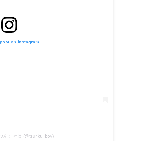
 post on Instagram
by つんく 社長 (@tsunku_boy)