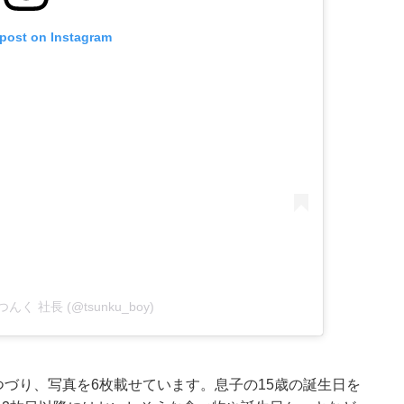
 post on Instagram
by つんく 社長 (@tsunku_boy)
づり、写真を6枚載せています。息子の15歳の誕生日を