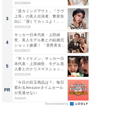
央...
愛...
2023/08/04
2026/08/0
「逆カミングアウト」『ラヴ
「脚が
上等』の美人出演者、整形告
横川尚
3
3
白に「潔くてカッコよ！」
ムキな姿
「好...
刃...
2025/12/18
2026/08/0
サッカー日本代表・上田綺
「え、
世、美人モデル妻との結婚式
芸人、2
4
4
ショット披露！ 「美男美女」
エットに
「...
2023/06/27
2026/08/0
「年々イケメン」サッカー日
「脳がバ
本代表・上田綺世、モデル美
装姿が話
5
5
人妻とのクリスマスショット
のお父さ
に...
2025/12/26
2026/08/0
「今日の目玉商品は？」毎日
「え、
変わるAmazonタイムセール
の？」8
PR
PR
が見逃せない
場！Ama
Amazon
Amazon
Recommended by