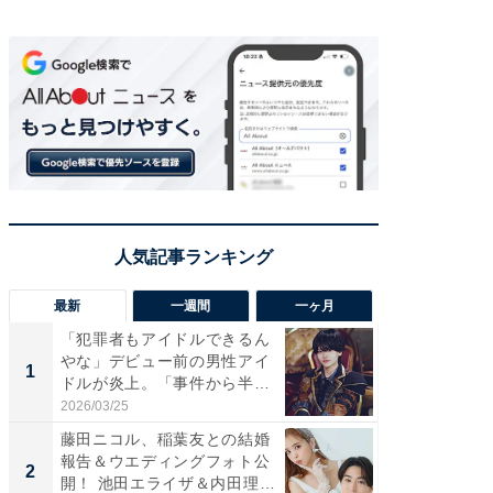
最新
一週間
一ヶ月
「犯罪者もアイドルできるん
「さす
やな」デビュー前の男性アイ
は」高
1
1
ドルが炎上。「事件から半年
災地を
も...
「カ...
2026/03/25
2026/08/0
藤田ニコル、稲葉友との結婚
「女の
報告＆ウエディングフォト公
介、バ
2
2
開！ 池田エライザ＆内田理
らのプレ