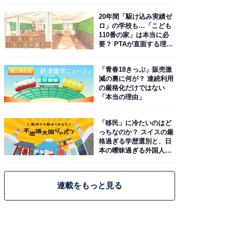
20年間「駆け込み実績ゼ
ロ」の学校も…「こども
110番の家」は本当に必
要？ PTAが直面する理想
と現実
「青春18きっぷ」販売激
減の裏に何が？ 連続利用
の厳格化だけではない
「本当の理由」
「移民」に冷たいのはど
っちなのか？ スイスの厳
格過ぎる学歴選別と、日
本の曖昧過ぎる外国人政
策
連載をもっと見る