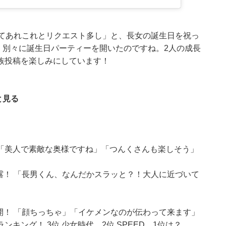
ってあれこれとリクエスト多し」と、長女の誕生日を祝っ
、別々に誕生日パーティーを開いたのですね。2人の成長
族投稿を楽しみにしています！
と見る
 「美人で素敵な奥様ですね」「つんくさんも楽しそう」
露！ 「長男くん、なんだかスラッと？！大人に近づいて
開！ 「顔ちっちゃ」「イケメンなのが伝わって来ます」
キング！ 3位 少女時代、2位 SPEED、1位は？