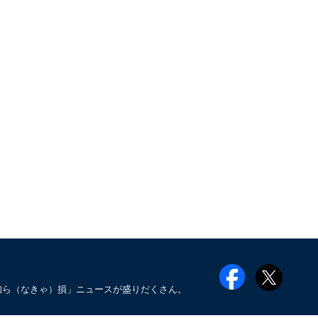
知ら（なきゃ）損」ニュースが盛りだくさん。