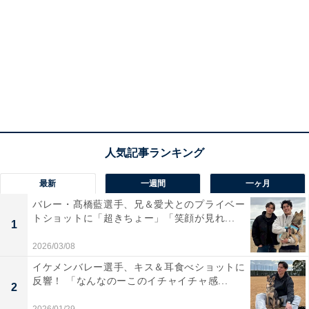
最新
一週間
一ヶ月
バレー・髙橋藍選手、兄＆愛犬とのプライベー
トショットに「超きちょー」「笑顔が見れ...
1
2026/03/08
イケメンバレー選手、キス＆耳食べショットに
反響！ 「なんなのーこのイチャイチャ感...
2