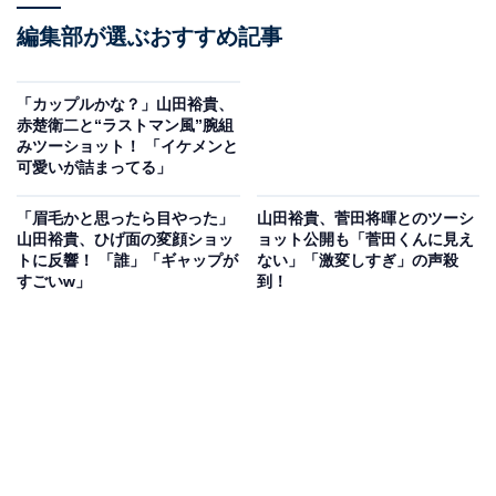
編集部が選ぶおすすめ記事
「カップルかな？」山田裕貴、
赤楚衛二と“ラストマン風”腕組
みツーショット！ 「イケメンと
可愛いが詰まってる」
「眉毛かと思ったら目やった」
山田裕貴、菅田将暉とのツーシ
山田裕貴、ひげ面の変顔ショッ
ョット公開も「菅田くんに見え
トに反響！ 「誰」「ギャップが
ない」「激変しすぎ」の声殺
すごいw」
到！