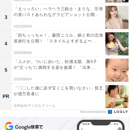
2026/01/29
「えっっろい」ヘラヘラ三銃士・まりな、圧巻
の美バストあらわなグラビアショット公開...
3
2023/09/29
「顔ちっっちゃ！」藤田ニコル、娘と初の北海
道旅行を公開！ 「スタイルよすぎるよ〜...
4
2026/08/08
「ユメが、ついに歩いた」杉浦太陽、第5子
が“立っち”に挑戦する姿を披露！ 「出来...
5
2026/08/04
「〇〇した後に必ず宝くじを買いなさい」貧乏
が億万長者に
PR
合同会社デジタルファーム
Recommended by