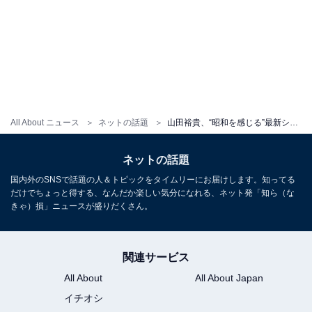
All About ニュース
ネットの話題
山田裕貴、“昭和を感じる”最新ショットに「高倉健さんですか⁉」「横山やすし師匠かと」と驚きの声殺到！
ネットの話題
国内外のSNSで話題の人＆トピックをタイムリーにお届けします。知ってる
だけでちょっと得する、なんだか楽しい気分になれる、ネット発「知ら（な
きゃ）損」ニュースが盛りだくさん。
関連サービス
All About
All About Japan
イチオシ