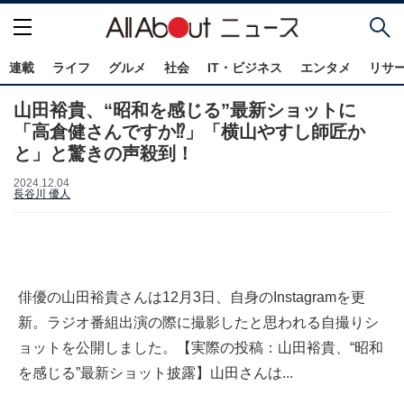
連載
ライフ
グルメ
社会
IT・ビジネス
エンタメ
リサ
山田裕貴、“昭和を感じる”最新ショットに
「高倉健さんですか⁉」「横山やすし師匠か
と」と驚きの声殺到！
2024.12.04
長谷川 優人
俳優の山田裕貴さんは12月3日、自身のInstagramを更
新。ラジオ番組出演の際に撮影したと思われる自撮りシ
ョットを公開しました。【実際の投稿：山田裕貴、“昭和
を感じる”最新ショット披露】山田さんは...