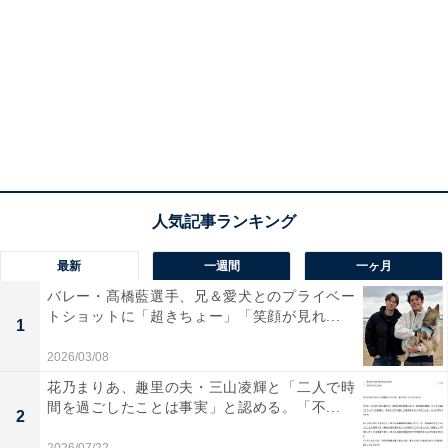
最新
一週間
一ヶ月
バレー・髙橋藍選手、兄＆愛犬とのプライベー
トショットに「超きちょー」「笑顔が見れ...
1
2026/03/08
花乃まりあ、趣里の夫・三山凌輝と「二人で時
間を過ごしたことは事実」と認める。「不...
2