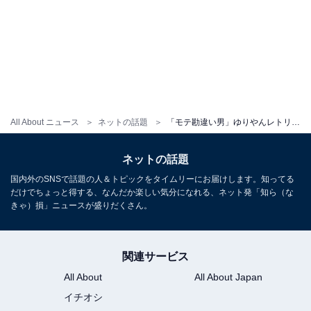
All About ニュース
ネットの話題
「モテ勘違い男」ゆりやんレトリィバァ、“鳥肌注意”動画にツッコミ殺到！ 「世界観迷走www」
ネットの話題
国内外のSNSで話題の人＆トピックをタイムリーにお届けします。知ってる
だけでちょっと得する、なんだか楽しい気分になれる、ネット発「知ら（な
きゃ）損」ニュースが盛りだくさん。
関連サービス
All About
All About Japan
イチオシ