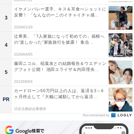
2026/07/22
イケメンバレー選手、キス＆耳食べショットに
反響！ 「なんなのーこのイチャイチャ感...
3
2026/01/29
辻希美、「7人家族になって初めての」箱根へ
の“楽しかった”家族旅行を披露！ 集合...
4
2026/04/05
藤田ニコル、稲葉友との結婚報告＆ウエディン
グフォト公開！ 池田エライザ＆内田理央...
5
2023/08/04
カードローン50万円以上の人は、返済を3～6
ヶ月停止して『大幅に減額してから返済...
PR
渋谷法務総合事務所
Recommended by