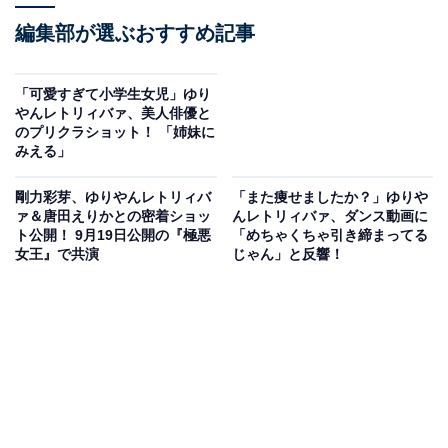
編集部が選ぶおすすめ記事
「可愛すぎて小学生女児」ゆり
やんレトリィバァ、美人俳優と
のプリクラショット！ 「姉妹に
みえる」
剛力彩芽、ゆりやんレトリィバ
「また痩せましたか？」ゆりや
ァ＆唐田えりかとの密着ショッ
んレトリィバァ、ダンス動画に
ト公開！ 9月19日公開の『極悪
「めちゃくちゃ引き締まってる
女王』で共演
じゃん」と反響！