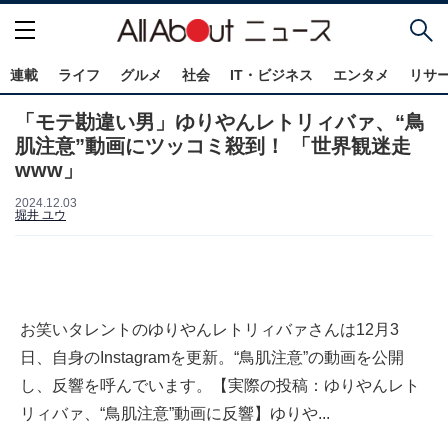
連載
ライフ
グルメ
社会
IT・ビジネス
エンタメ
リサ
「モテ勘違い男」ゆりやんレトリィバァ、“鳥
肌注意”動画にツッコミ殺到！ 「世界観迷走
www」
2024.12.03
堀井 ユウ
お笑いタレントのゆりやんレトリィバァさんは12月3
日、自身のInstagramを更新。“鳥肌注意”の動画を公開
し、反響を呼んでいます。【実際の投稿：ゆりやんレト
リィバァ、“鳥肌注意”動画に反響】ゆりや...