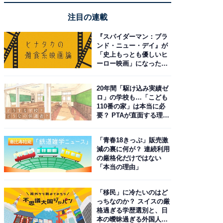
注目の連載
『スパイダーマン：ブラ
ンド・ニュー・デイ』が
「史上もっとも優しいヒ
ーロー映画」になった理
由。予習したい作品は？
20年間「駆け込み実績ゼ
ロ」の学校も…「こども
110番の家」は本当に必
要？ PTAが直面する理想
と現実
「青春18きっぷ」販売激
減の裏に何が？ 連続利用
の厳格化だけではない
「本当の理由」
「移民」に冷たいのはど
っちなのか？ スイスの厳
格過ぎる学歴選別と、日
本の曖昧過ぎる外国人政