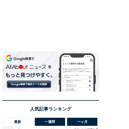
最新
一週間
一ヶ月