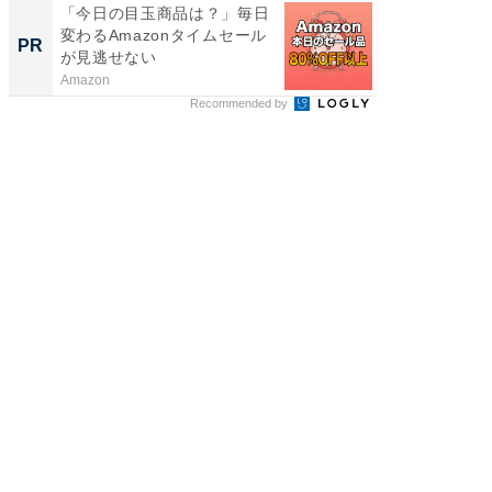
「今日の目玉商品は？」毎日
すべて
変わるAmazonタイムセール
るその
PR
PR
が見逃せない
Amazon
COCO VIL
Recommended by