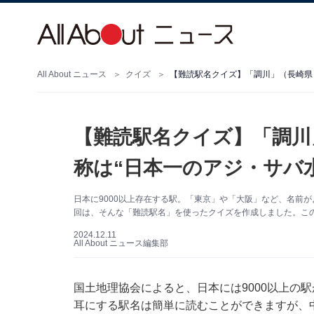
All About ニュース
クイズ
【難読駅名クイズ】「調川」（長崎県）
【難読駅名クイズ】「調川
称は“日本一のアジ・サバ
日本に9000以上存在する駅。「東京」や「大阪」など、名前
回は、そんな「難読駅名」を使ったクイズを作成しました。こ
2024.12.11
All About ニュース編集部
国土地理協会によると、日本には9000以上の
耳にする駅名は簡単に読むことができますが、