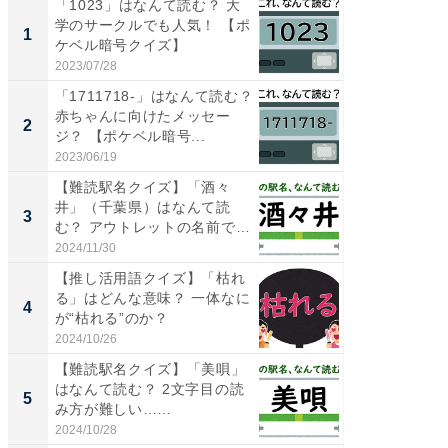
「1023」はなんて読む？ 大
【三重
学のサークルでも人気！ 【ポ
「鈴鹿天
1
1
ケベル暗号クイズ】
は100
2023/07/28
2026/08/0
「1711718-」はなんて読む？
「ミニオ
赤ちゃんに向けたメッセー
ッグ！ 
2
2
ジ？ 【ポケベル暗号...
ど、夏限
2023/06/19
2026/08/0
【難読駅名クイズ】「酒々
ステラ
井」（千葉県）はなんて読
詰め放題
3
3
む？ アウトレットの名前でお
00円で「
なじ...
2024/11/30
2026/08/0
【推し活用語クイズ】「枯れ
【埼玉
る」はどんな意味？ 一体なに
「行田天
4
4
が“枯れる”のか？
は和の
が...
2024/10/26
2026/08/0
【難読駅名クイズ】「美唄」
【石川
はなんて読む？ 2文字目の読
湯】「天
5
5
み方が難しい……
賀ゆめ
お...
2024/10/28
2026/08/0