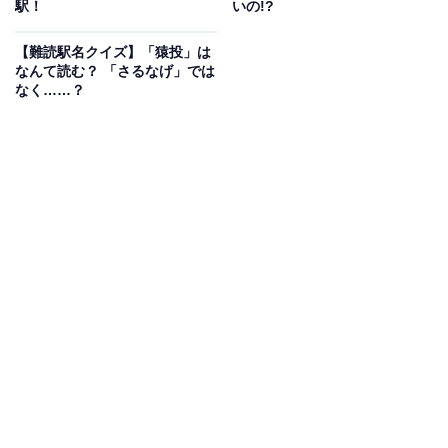
駅！
いの!?
【難読駅名クイズ】「猿投」は
なんて読む？ 「さるなげ」では
なく……？
1
2