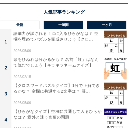
最新
一週間
一ヶ月
語彙力が試される！ □に入るひらがなは？ 空
欄を埋めてパズルを完成させよう【クロ...
1
2026/05/09
頭をひねれば分かるかも？ 名前「虹」はなん
て読むでしょう【キラキラネームクイズ】
2
2023/02/15
【クロスワードパズルクイズ】1分で正解でき
るかな？ 空欄に共通する2文字は？ 暮...
3
2026/05/09
【ひらがなクイズ】空欄に共通して入るひらが
なは？ 意外と迷う言葉の問題
4