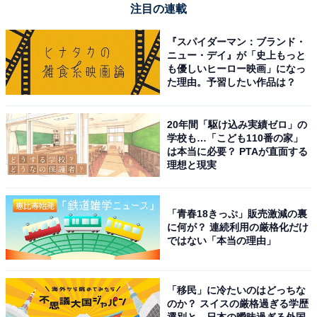
注目の連載
『スパイダーマン：ブランド・
ニュー・デイ』が「史上もっと
も優しいヒーロー映画」になっ
た理由。予習したい作品は？
20年間「駆け込み実績ゼロ」の
学校も…「こども110番の家」
は本当に必要？ PTAが直面する
理想と現実
「青春18きっぷ」販売激減の裏
に何が？ 連続利用の厳格化だけ
ではない「本当の理由」
「移民」に冷たいのはどっちな
のか？ スイスの厳格過ぎる学歴
選別と、日本の曖昧過ぎる外国