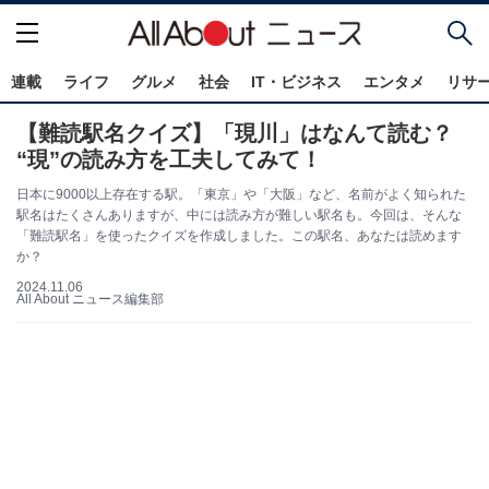
連載
ライフ
グルメ
社会
IT・ビジネス
エンタメ
リサ
【難読駅名クイズ】「現川」はなんて読む？
“現”の読み方を工夫してみて！
日本に9000以上存在する駅。「東京」や「大阪」など、名前がよく知られた
駅名はたくさんありますが、中には読み方が難しい駅名も。今回は、そんな
「難読駅名」を使ったクイズを作成しました。この駅名、あなたは読めます
か？
2024.11.06
All About ニュース編集部