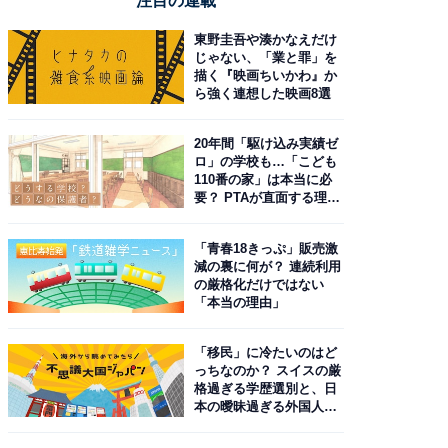
注目の連載
東野圭吾や湊かなえだけ
じゃない、「業と罪」を
描く『映画ちいかわ』か
ら強く連想した映画8選
20年間「駆け込み実績ゼ
ロ」の学校も…「こども
110番の家」は本当に必
要？ PTAが直面する理想
と現実
「青春18きっぷ」販売激
減の裏に何が？ 連続利用
の厳格化だけではない
「本当の理由」
「移民」に冷たいのはど
っちなのか？ スイスの厳
格過ぎる学歴選別と、日
本の曖昧過ぎる外国人政
策