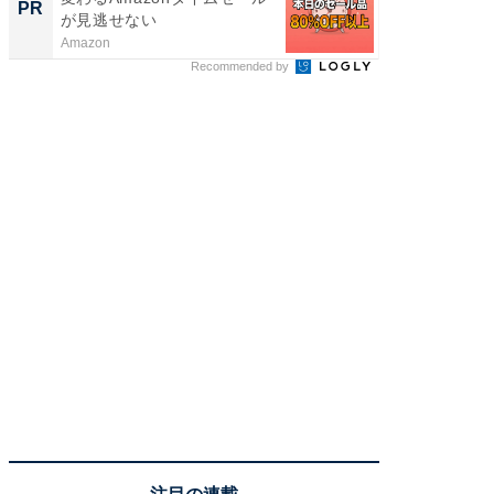
PR
PR
が見逃せない
Amazon
COCO VIL
Recommended by