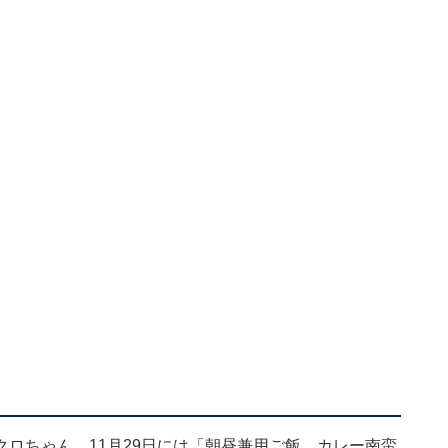
ロちゃん。11月29日には「朝昼兼用ご飯 カレー南蛮