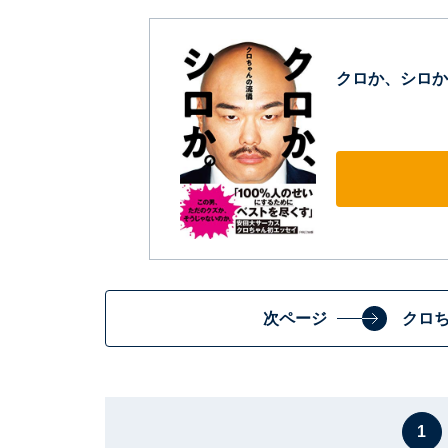
クロか、シロか
次ページ
クロ
1