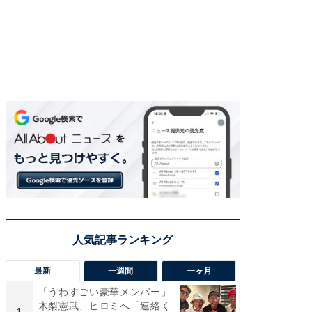
最新
一週間
一ヶ月
「うわすごい豪華メンバー」
「さす
木梨憲武、ヒロミへ「連絡く
は」高