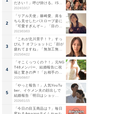
1
1
ださい！」呼び掛ける。IS
災地を
S...
「カ...
2024/10/17
2026/08/0
「リアル天使」篠崎愛、肩を
「女の
ちら見せしたバスローブ姿に
介、バ
2
2
「可愛すぎんぞ～」「目の表
らのプレ
情...
愛...
2023/03/03
2026/08/0
「これが北川景子！？」すっ
「脚が
ぴん？ オフショットに「顔が
横川尚
3
3
疲れてますね」「無加工無
ムキな姿
表...
刃...
2025/04/22
2026/08/0
「そこくっつくの？！」元NG
「え、
T48メンバー、結婚報告に祝
芸人、2
4
4
福と驚きの声！「お相手の...
エットに
2026/08/07
2026/08/0
「やっと報告！」人気YouTu
「脳がバ
ber、イケメン夫の顔出しで
装姿が話
5
5
結婚報告「明日はショッ...
のお父さ
2026/01/15
2026/08/0
「今日の目玉商品は？」毎日
全国の
変わるAmazonタイムセール
付きの