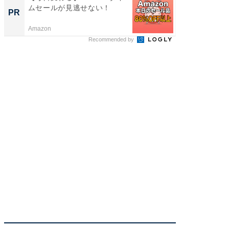
ムセールが見逃せない！
の？」8
PR
PR
場！Ama
Amazon
Amazon
Recommended by