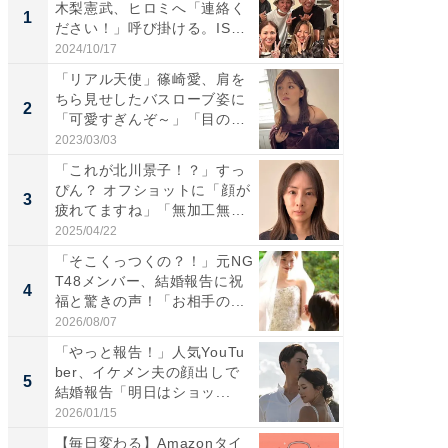
木梨憲武、ヒロミへ「連絡く
は」高
1
1
ださい！」呼び掛ける。IS
災地を
S...
「カ...
2024/10/17
2026/08/0
「リアル天使」篠崎愛、肩を
「女の
ちら見せしたバスローブ姿に
介、バ
2
2
「可愛すぎんぞ～」「目の表
らのプレ
情...
愛...
2023/03/03
2026/08/0
「これが北川景子！？」すっ
「脚が
ぴん？ オフショットに「顔が
横川尚
3
3
疲れてますね」「無加工無
ムキな姿
表...
刃...
2025/04/22
2026/08/0
「そこくっつくの？！」元NG
「え、
T48メンバー、結婚報告に祝
芸人、2
4
4
福と驚きの声！「お相手の...
エットに
2026/08/07
2026/08/0
「やっと報告！」人気YouTu
「脳がバ
ber、イケメン夫の顔出しで
装姿が話
5
5
結婚報告「明日はショッ...
のお父さ
2026/01/15
2026/08/0
【毎日変わる】Amazonタイ
「え、