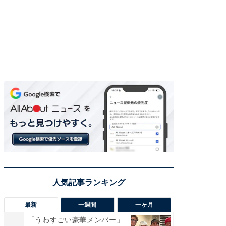
最新
一週間
一ヶ月
「うわすごい豪華メンバー」
「さす