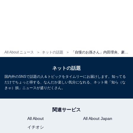
All About ニュース
ネットの話題
「自慢のお孫さん」内田理央、豪華な実家＆美人祖母の顔出しショットに大反響！ 「実家立派ですごい」
ネットの話題
国内外のSNSで話題の人＆トピックをタイムリーにお届けします。知ってる
だけでちょっと得する、なんだか楽しい気分になれる、ネット発「知ら（な
きゃ）損」ニュースが盛りだくさん。
関連サービス
All About
All About Japan
イチオシ