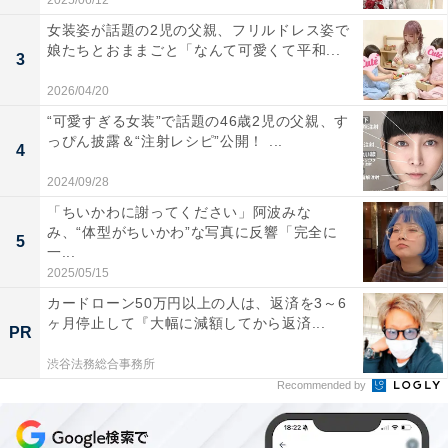
2025/06/12
女装姿が話題の2児の父親、フリルドレス姿で
娘たちとおままごと「なんて可愛くて平和...
3
2026/04/20
“可愛すぎる女装”で話題の46歳2児の父親、す
っぴん披露＆“注射レシピ”公開！ ...
4
2024/09/28
「ちいかわに謝ってください」阿波みな
み、“体型がちいかわ”な写真に反響「完全に
5
一...
2025/05/15
カードローン50万円以上の人は、返済を3～6
ヶ月停止して『大幅に減額してから返済...
PR
渋谷法務総合事務所
Recommended by