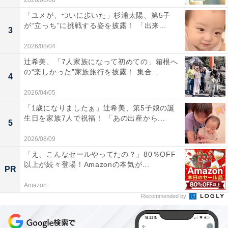
2026/08/08
「ユメが、ついに歩いた」杉浦太陽、第5子
が“立っち”に挑戦する姿を披露！ 「出来...
3
2026/08/04
辻希美、「7人家族になって初めての」箱根へ
の“楽しかった”家族旅行を披露！ 集合...
4
2026/04/05
「1歳になりましたぁ」辻希美、第5子娘の誕
生日を家族7人で祝福！ 「あの出産から...
5
2026/08/09
「え、こんなセールやってたの？」80％OFF
以上が続々登場！Amazonの本気が...
PR
Amazon
Recommended by