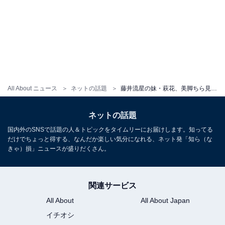
All About ニュース
ネットの話題
藤井流星の妹・萩花、美脚ちら見えモデルショットに「おしゃれすぎる」「かっこいい」など絶賛の声！
ネットの話題
国内外のSNSで話題の人＆トピックをタイムリーにお届けします。知ってる
だけでちょっと得する、なんだか楽しい気分になれる、ネット発「知ら（な
きゃ）損」ニュースが盛りだくさん。
関連サービス
All About
All About Japan
イチオシ