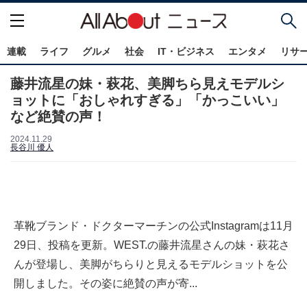
連載
ライフ
グルメ
社会
IT・ビジネス
エンタメ
リサ
藤井流星の妹・萩花、美脚ちら見えモデルシ
ョットに「おしゃれすぎる」「かっこいい」
など絶賛の声！
2024.11.29
長谷川 優人
革靴ブランド・ドクターマーチンの公式Instagramは11月
29日、投稿を更新。WEST.の藤井流星さんの妹・萩花さ
んが登場し、美脚がちらりと見えるモデルショットを公
開しました。その姿に絶賛の声が寄...