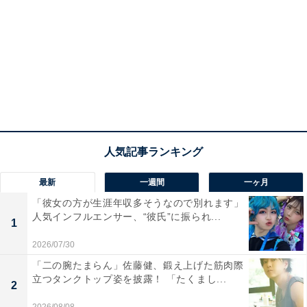
最新
一週間
一ヶ月
「彼女の方が生涯年収多そうなので別れます」
人気インフルエンサー、“彼氏”に振られ...
1
2026/07/30
「二の腕たまらん」佐藤健、鍛え上げた筋肉際
立つタンクトップ姿を披露！ 「たくまし...
2